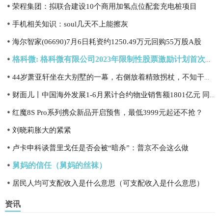
荣程集团：拟联合建设10个商用加氢点位配套充电桩项目
手机相关知识：soul几天不上能擦灰
海尔智家(06690)7月6日耗资约1250.49万元回购55万股A股
格科微: 格科微有限公司2023年限制性股票激励计划首次授予激励对象名单（截至授予日）
44岁萧亚轩坐在大别墅的一幕，右侧放着精致拐杖，不知干什么用的
财面儿丨中国海外发展1-6月累计合约物业销售额1801亿元 同比上升30.1%
红魔8S Pro系列携众新品开启预售，最低3999元起还不抢？
刘晓莉胀大的紧紧
卢卡申科谈普里戈任是否会被“暗杀”：普京不会这么做
舅妈的信任（舅妈的丝袜）
居民人均可支配收入是什么意思（可支配收入是什么意思）
资讯