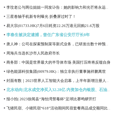
李玟老公与两位姐姐一同发讣告：她的影响力和光芒将永远持续
三星卷轴手机新专利曝光 折叠屏过时了！
易大宗(01733.HK)7月6日耗资22.26万港元回购21.6万股
李春生被决定逮捕，曾任广东省公安厅厅长8年
唐人神：公司在探索预制菜等新式业务，已研发出数十种预制菜产品
周海兵当选长沙市人民政府市长
商务部：中国是世界最大的半导体市场 美国打压终将反噬自身
绿色能源科技集团(00979.HK)：独立非执行董事施祥鹏离世
封面有数｜2023世界人工智能大会启幕，上半年新增注册人工智能相关企业26万余家
北水动向|北水成交净买入32.28亿 内资加仓内银股、石油股 抛售港交所(00388)
报小拍| 2023徐闻县“海怡湾禁毒杯”足球比赛鸣锣开打
飞猪民宿、小猪民宿“618”活动期间民宿套餐商品成交额同比增长125%