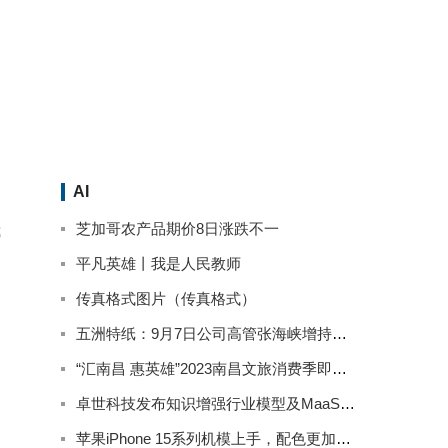
AI
芝加哥农产品期价8日涨跌不一
我
平凡英雄丨我是人民教师
传真格式图片（传真格式）
五洲特纸：9月7日公司高管张海峡增持公司股份合计2000股
“汇南昌 惠英雄”2023南昌文旅消费季即将精彩来袭
卓世科技发布知识增强行业模型及MaaS产品系列
苹果iPhone 15系列机模上手，配色更加柔和