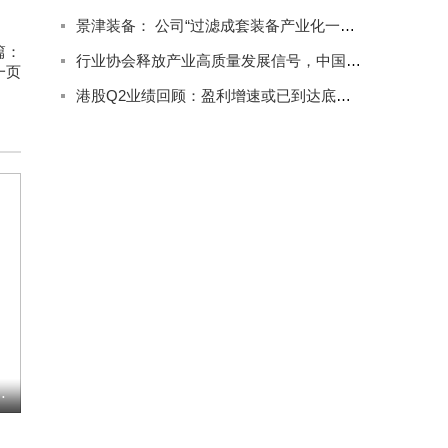
景津装备： 公司“过滤成套装备产业化一期项目”总建设周期预计为18个月，目前正在建设中
篇：
行业协会释放产业高质量发展信号，中国葡萄酒迎来提速新姿态
一页
港股Q2业绩回顾：盈利增速或已到达底部区域，市场上涨空间需更多利好
傻姑，发型眼神都不对
额债务，怂恿妻子以身抵债：我就当什么都没发生过