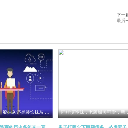
下一
最后
腻子属于一般抹灰还是装饰抹灰 装饰抹灰
同样演哑妹，老版甜美可爱，新版成
这家汽车制造商的历史多年来一直徘徊在金融悬崖上
男子打牌欠下巨