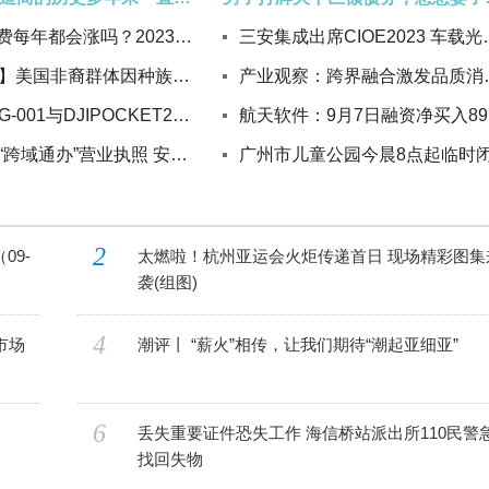
ACCA年费每年都会涨吗？2023年ACCA年费是多少？
三安集成出席CIOE2
【世界说】美国非裔群体因种族问题遭身心折磨 非裔青年受枪支暴力伤害最甚
产业观察：跨界融
索尼VLOG-001与DJIPOCKET2产生共鸣的手持式三轴稳定相机概念
发出首张“跨域通办”营业执照 安徽省郎溪县打造企业登记新模式
广州市儿童公园今晨8点起临时
2
09-
太燃啦！杭州亚运会火炬传递首日 现场精彩图集
袭(组图)
4
市场
潮评丨 “薪火”相传，让我们期待“潮起亚细亚”
6
丢失重要证件恐失工作 海信桥站派出所110民警
找回失物