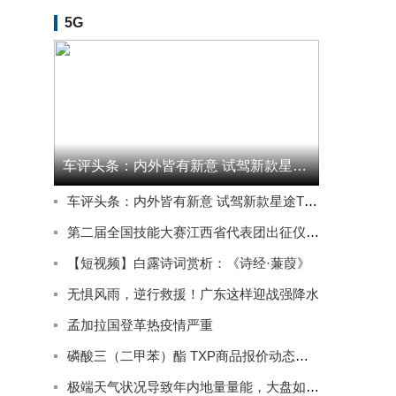
5G
车评头条：内外皆有新意 试驾新款星途TXL四驱星尊版
车评头条：内外皆有新意 试驾新款星途TXL四驱星尊版
第二届全国技能大赛江西省代表团出征仪式在南昌举行
【短视频】白露诗词赏析：《诗经·蒹葭》
无惧风雨，逆行救援！广东这样迎战强降水
孟加拉国登革热疫情严重
磷酸三（二甲苯）酯 TXP商品报价动态（2023-09-08）
极端天气状况导致年内地量量能，大盘如期回踩强支撑位后探底回升