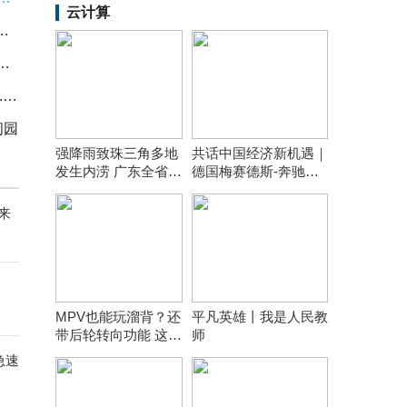
云计算
023 车载光通收发光芯片赋能智能生活
合激发品质消费 “酱香拿铁”折射市场活力
航天软件：9月7日融资净买入89.69万元，连续3日累计净买入296.34万元
闭园
强降雨致珠三角多地
共话中国经济新机遇｜
发生内涝 广东全省提
德国梅赛德斯-奔驰董
前转移8万余人
事会主席康林松：我们
对中国的长期发展前景
来
充满信心
MPV也能玩溜背？还
平凡英雄丨我是人民教
带后轮转向功能 这小
师
鹏MPV真绝了！
急速