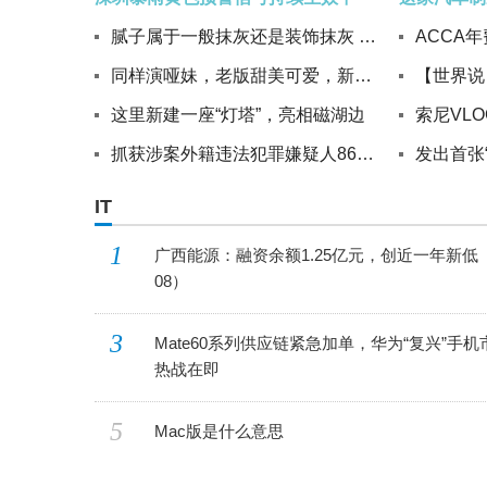
腻子属于一般抹灰还是装饰抹灰 装饰抹灰
同样演哑妹，老版甜美可爱，新版成傻姑，发型眼神都不对
这里新建一座“灯塔”，亮相磁湖边
抓获涉案外籍违法犯罪嫌疑人863人！国家移民管理局严厉打击整治组织外国人婚姻诈骗
IT
1
广西能源：融资余额1.25亿元，创近一年新低（
08）
3
Mate60系列供应链紧急加单，华为“复兴”手机
热战在即
5
Mac版是什么意思