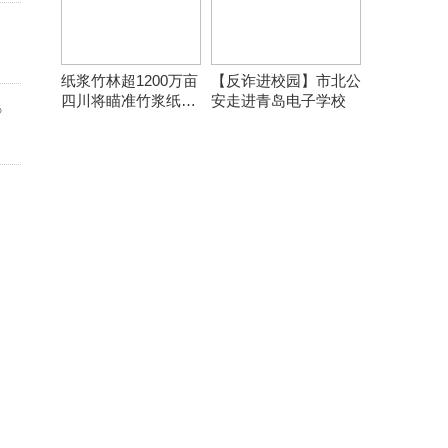
纸浆竹林超1200万亩
【反诈进校园】市北公
四川将瞄准竹浆纸产
安走进青岛电子学校
》
业提质扩量增效