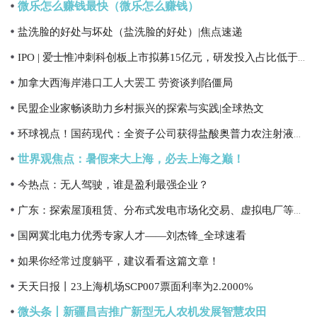
微乐怎么赚钱最快（微乐怎么赚钱）
盐洗脸的好处与坏处（盐洗脸的好处）|焦点速递
IPO | 爱士惟冲刺科创板上市拟募15亿元，研发投入占比低于5%
加拿大西海岸港口工人大罢工 劳资谈判陷僵局
民盟企业家畅谈助力乡村振兴的探索与实践|全球热文
环球视点！国药现代：全资子公司获得盐酸奥普力农注射液药品注册证书
世界观焦点：暑假来大上海，必去上海之巅！
今热点：无人驾驶，谁是盈利最强企业？
广东：探索屋顶租赁、分布式发电市场化交易、虚拟电厂等光伏应用商业模式-最新
国网冀北电力优秀专家人才——刘杰锋_全球速看
如果你经常过度躺平，建议看看这篇文章！
天天日报丨23上海机场SCP007票面利率为2.2000%
微头条丨新疆昌吉推广新型无人农机发展智慧农田