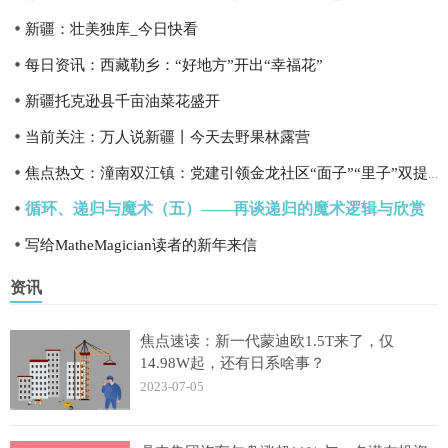
新疆：壮美独库_今日快看
每日资讯：西藏勒乡：“好地方”开出“幸福花”
新疆托克逊县千亩油菜花盛开
当前关注：万人说新疆丨今天去野果林露营
焦点热文：潼南双江镇：党建引领金龙社区“面子”“里子”双提升
循环、递归与魔术（五）——再谈递归的魔术逻辑与欣赏
写给MatheMagician读者的新年来信
资讯
焦点速读：新一代蒙迪欧1.5T来了，仅
14.98W起，还有日系啥事？
2023-07-05