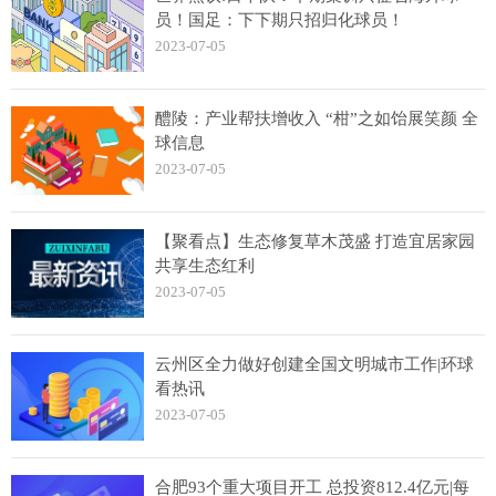
员！国足：下下期只招归化球员！
2023-07-05
醴陵：产业帮扶增收入 “柑”之如饴展笑颜 全
球信息
2023-07-05
【聚看点】生态修复草木茂盛 打造宜居家园
共享生态红利
2023-07-05
云州区全力做好创建全国文明城市工作|环球
看热讯
2023-07-05
合肥93个重大项目开工 总投资812.4亿元|每