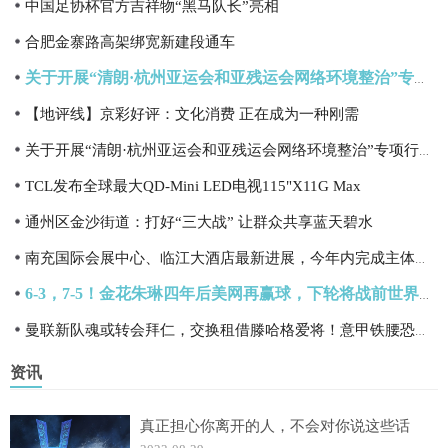
中国足协杯官方吉祥物“黑马队长”亮相
合肥金寨路高架绑宽新建段通车
关于开展“清朗·杭州亚运会和亚残运会网络环境整治”专项行动的通知
【地评线】京彩好评：文化消费 正在成为一种刚需
关于开展“清朗·杭州亚运会和亚残运会网络环境整治”专项行动的通知
TCL发布全球最大QD-Mini LED电视115"X11G Max
通州区金沙街道：打好“三大战” 让群众共享蓝天碧水
南充国际会展中心、临江大酒店最新进展，今年内完成主体施工
6-3，7-5！金花朱琳四年后美网再赢球，下轮将战前世界第一
曼联新队魂或转会拜仁，交换租借滕哈格爱将！意甲铁腰恐白等两月
资讯
真正担心你离开的人，不会对你说这些话