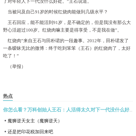
了对年轻人下一代没什么好处。”王石说道。
当被问及自己91岁的时候红烧肉能做到几级水平？
王石回应，能不能活到91岁，是不确定的，但是我没有那么大
野心活超过100岁。红烧肉嘛主要是得享受，不是我在做”。
红烧肉”来自王石与田朴珺的一段趣事。2012年，田朴珺发了
一条暧昧无比的微博：终于吃到笨笨（王石）的红烧肉了，太好
吃了！”
（举报）
热点
你怎么看？万科创始人王石：人活得太久对下一代没什么好处
魔狮逆天女主（魔狮逆天）
还是把印花税加回来吧