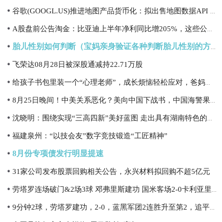
谷歌(GOOGL.US)推进地图产品货币化：拟出售地图数据API 特斯拉(TSLA.US)等或成客户
A股盘前公告淘金：比亚迪上半年净利同比增205%，这些公司公告终止减持计划
胎儿性别如何判断（宝妈亲身验证各种判断胎儿性别的方法
飞荣达08月28日被深股通减持22.71万股
给孩子书包里装一个“心理老师”，成长烦恼轻松应对，爸妈放心
8月25日晚间！中美关系恶化？美向中国下战书，中国海警果断出击
沈晓明：围绕实现“三高四新”美好蓝图 走出具有湖南特色的县域经济高质量发展新路子
福建泉州：“以技会友”数字竞技锻造“工匠精神”
8月份专项债发行明显提速
31家公司发布股票回购相关公告，永兴材料拟回购不超5亿元
劳塔罗连场破门&2场3球 邓弗里斯建功 国米客场2-0卡利亚里2连胜
9分钟2球，劳塔罗建功，2-0，蓝黑军团2连胜升至第2，追平AC米兰