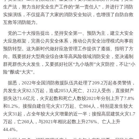
生产法，努力当好安全生产工作的“第一责任人”，并进行了消防
实操演练，不仅提高了大家的消防安全知识，也增强了自防自救
互救等消防能力。
党的二十大报告提出，坚持安全第一、预防为主，建立大安全
大应急框架，完善公共安全体系，推动公共安全治理模式向事前
预防转型。这为新时代做好应急管理工作提供了遵循、指明了方
向。既要抓好大型商业综合体等高风险领域消防安全，坚决遏制
群死群伤大火发生，又要抓好社区“九小场所”火灾防控，不让“小
险”酿成“大灾”。
据悉，2022年全国消防救援队伍共处理了209.2万起各类警情，
共发生火灾82.5万起，造成2053人死亡、2122人受伤，直接财产
损失达71.6亿元，火灾起数和死亡人数较2021年分别上升了7.8%
和1.2%。接报自建住宅火灾17万起、亡804人，特别是发生较大
火灾31起，占全年较大火灾增量的近一半；接报高层建筑火灾1.7
万起，亡260人，与2021年相比起数上升276%、亡人上升
44.4%。