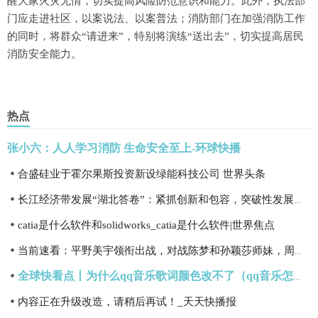
醒大家火灾无情，切实提高风险防范意识和能力。此外，执法部
门应走进社区，以案说法、以案普法；消防部门在加强消防工作
的同时，将群众“请进来”，特别将演练“送出去”，切实提高居民
消防安全能力。
热点
张小六：人人学习消防 生命安全至上-环球快播
合盛硅业于霍尔果斯投资新设绿能科技公司 世界头条
长江经济带发展“湖北答卷”：紧抓创新和包容，突破性发展五大产业
catia是什么软件和solidworks_catia是什么软件|世界焦点
当前速看：平野美宇领衔出战，对战陈梦和孙颖莎师妹，周启豪将挑战林昀儒
全球快看点丨为什么qq音乐歌词颜色改不了（qq音乐怎么变成灰色了）
内容正在升级改造，请稍后再试！_天天快播报