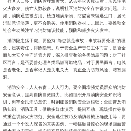
社区人口多，消防管理难度大。从去年火灾数据看，居民住宅
火灾多发、伤亡人数较多，说明社区消防安全存在很大问题。比
如，消防通道被占用、楼道堆满杂物、防盗窗未留逃生口，居民
消防意识淡薄，更不会购买、使用消防器材……因此，要推动全
社会主动关注学习消防知识技能，预防和减少火灾发生。
消防隐患猛于虎。要坚持“隐患就是事故，事故就要处理”的理
念，压实责任，排除隐患。对于安全生产责任主体而言，是否全
面加大安全生产监管力度，深入排查整治各类隐患问题；对于社
区而言，是否妥善处理各类易燃可燃物品；对于居民而言，电线
是否老化、是否牢记人走关电关火，真正全力防范风险、堵塞漏
洞。
消防安全，人人有责，人人可为。要全面增强党员群众的消防
安全意识，提高自防自救能力。比如组织开展消防安全知识培
训，树牢全民消防意识，时刻绷紧消防安全这根弦；全面普及消
防知识、消防工具，借助多媒体演示、提问互动、现场操作等形
式重点讲解火灾防范、安全逃生技巧及消防器械正确使用等，要
通过一个个发人深省的真实案例、一幅幅触目惊心的现场画面警