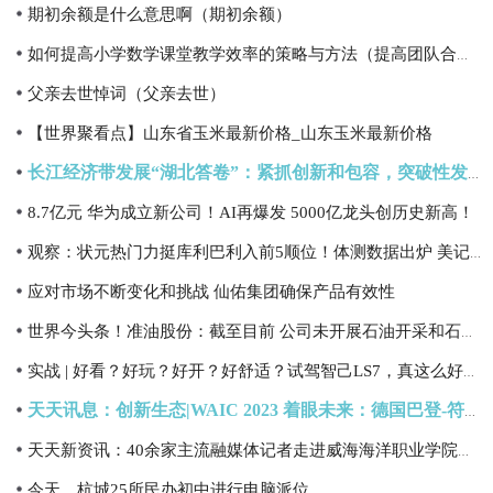
期初余额是什么意思啊（期初余额）
如何提高小学数学课堂教学效率的策略与方法（提高团队合作效率的策略）
父亲去世悼词（父亲去世）
【世界聚看点】山东省玉米最新价格_山东玉米最新价格
长江经济带发展“湖北答卷”：紧抓创新和包容，突破性发展五大产业
8.7亿元 华为成立新公司！AI再爆发 5000亿龙头创历史新高！
观察：状元热门力挺库利巴利入前5顺位！体测数据出炉 美记：像18岁字母
应对市场不断变化和挑战 仙佑集团确保产品有效性
世界今头条！准油股份：截至目前 公司未开展石油开采和石油销售业务
实战 | 好看？好玩？好开？好舒适？试驾智己LS7，真这么好？ 视焦点讯
天天讯息：创新生态|WAIC 2023 着眼未来：德国巴登-符腾堡州人工智能之旅论坛将于7月6日在世博展览馆举办
天天新资讯：40余家主流融媒体记者走进威海海洋职业学院，领略“向海而兴”的高水平专业群！
今天，杭城25所民办初中进行电脑派位