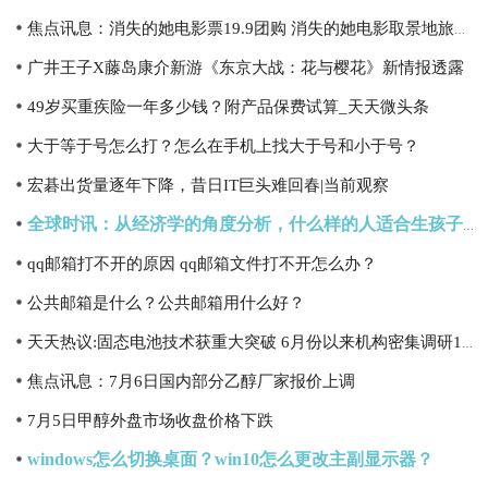
焦点讯息：消失的她电影票19.9团购 消失的她电影取景地旅行攻略 基本情况讲解
广井王子X藤岛康介新游《东京大战：花与樱花》新情报透露
49岁买重疾险一年多少钱？附产品保费试算_天天微头条
大于等于号怎么打？怎么在手机上找大于号和小于号？
宏碁出货量逐年下降，昔日IT巨头难回春|当前观察
全球时讯：从经济学的角度分析，什么样的人适合生孩子？
qq邮箱打不开的原因 qq邮箱文件打不开怎么办？
公共邮箱是什么？公共邮箱用什么好？
天天热议:固态电池技术获重大突破 6月份以来机构密集调研15家公司
焦点讯息：7月6日国内部分乙醇厂家报价上调
7月5日甲醇外盘市场收盘价格下跌
windows怎么切换桌面？win10怎么更改主副显示器？