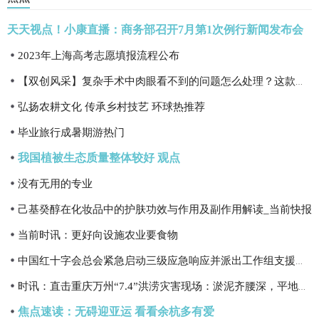
天天视点！小康直播：商务部召开7月第1次例行新闻发布会
2023年上海高考志愿填报流程公布
【双创风采】复杂手术中肉眼看不到的问题怎么处理？这款系统精准定位解决难题|快讯
弘扬农耕文化 传承乡村技艺 环球热推荐
毕业旅行成暑期游热门
我国植被生态质量整体较好 观点
没有无用的专业
己基癸醇在化妆品中的护肤功效与作用及副作用解读_当前快报
当前时讯：更好向设施农业要食物
中国红十字会总会紧急启动三级应急响应并派出工作组支援重庆洪涝灾区 短讯
时讯：直击重庆万州“7.4”洪涝灾害现场：淤泥齐腰深，平地冲出近5米深沟
焦点速读：无碍迎亚运 看看余杭多有爱