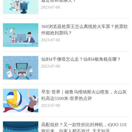
最近在和谁聊天？
2023-07-06
360浏览器抢票王怎么离线抢火车票？抢票软
件能抢到票吗？
2023-07-06
仙剑4千佛塔怎么走？仙剑4银角梳在哪？
2023-07-06
早安·世界｜秘鲁乌维纳斯火山喷发，火山灰
柱高达5500米-世界热点评
2023-07-06
高配低价？又一款性价比封神机，iQOO 11S
狠起来，自家人都不放过_天天短讯