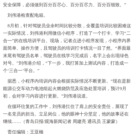
安全保障，必须做到百分百尽心、百分百尽力、百分百细致。”
刘伟港检查配电箱。
8月初，针对驾驶员业余时间比较分散，全覆盖培训比较困难这
一实际情况，刘伟港利用微信小程序，打造了一个打卡、学习“二
合一”的在线培训平台。现场，记者点进小程序发现，小程序内界
面简单、操作方便，且驾驶员的培训打卡情况一目了然。“界面最
末尾有驾驶员名单，驾驶员在线学习完成后，名字上会出现绿色
对号。”刘伟港介绍，“下一步，我打算加上测试内容，打造成一
个‘三合一’平台。”
据悉，小程序内培训内容会根据实际情况不断更新。“现在是新
能源公交车动力电池组起火燃烧防范及应急处置培训，预计9月
初，会对学习内容进行更新。”刘伟港说道。
在循环往复的工作中，刘伟港扛住了肩上的安全责任，展现了
一名党员的担当。立足岗位，他的眼神十分坚定，他的故事还在
继续……（青岛日报/观海新闻记者 周建亮 通讯员 王蒙蒙）
责任编辑：王亚楠