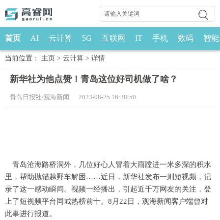
首页
AI
云计算
5G
互联网
IT
手机
数码
智能
当前位置：
主页
>
云计算
>
详情
新华社为他点赞！青岛这位好司机做了啥？
青岛日报社/观海新闻 2023-08-25 16:38:50
青岛沧海路桥洞外，几位好心人冒着大雨蹚进一米多深的积水
里，帮助抛锚越野车解困……近日，新华社发布一则短视频，记
录了这一感动瞬间。视频一经播出，引起近千万网友的关注，登
上了短视频平台同城热榜前十。8月22日，观海新闻客户端曾对
此事进行报道。