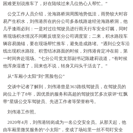
困难更别说推车了，好在陆续过来几位热心人帮忙。”
公交工作人员介绍，沧海路桥洞周围地势低洼，雨势较大时容
易产生积水，刘伟港所在的分公司多条线路途经沧海路桥洞，他
几乎逢雨必到：一是对过往驾驶员进行雨天行车安全叮嘱，同时
将现场积水情况不间断反馈至分公司调度室；二来，积水路段车
辆容易抛锚，要在现场帮忙推车，避免造成路堵。“遇到公交车沿
线出现积水路段、积雪结冰路面的时候，刘伟港肯定冲在前，第
一时间奔赴现场。”七分公司党支部副书记陈建莉说道，“有时候
他浑身湿透了，回来也不说，转身又闷头干活去了。”
从“车厢小太阳”到“黑脸包公”
交谈中记者了解到，刘伟港曾是363路线驾驶员，在驾驶员的
岗位上干了8年，因优质的服务和高超的驾驶技艺多次获评“红飘
带”星级公交车驾驶员、先进工作者等荣誉称号。
刘伟港工作照。
2020年4月，刘伟港转岗成为一名公交安全员。从那天起，他
由车厢里微笑服务的“小太阳”，变成了场站里一丝不苟盯安全