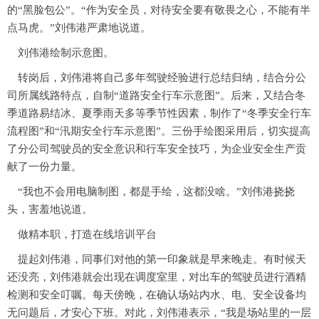
的“黑脸包公”。“作为安全员，对待安全要有敬畏之心，不能有半
点马虎。”刘伟港严肃地说道。
刘伟港绘制示意图。
转岗后，刘伟港将自己多年驾驶经验进行总结归纳，结合分公
司所属线路特点，自制“道路安全行车示意图”。后来，又结合冬
季道路易结冰、夏季雨天多等季节性因素，制作了“冬季安全行车
流程图”和“汛期安全行车示意图”。三份手绘图采用后，切实提高
了分公司驾驶员的安全意识和行车安全技巧，为企业安全生产贡
献了一份力量。
“我也不会用电脑制图，都是手绘，这都没啥。”刘伟港挠挠
头，害羞地说道。
做精本职，打造在线培训平台
提起刘伟港，同事们对他的第一印象就是早来晚走。有时候天
还没亮，刘伟港就会出现在调度室里，对出车的驾驶员进行酒精
检测和安全叮嘱。每天傍晚，在确认场站内水、电、安全设备均
无问题后，才安心下班。对此，刘伟港表示，“我是场站里的一层