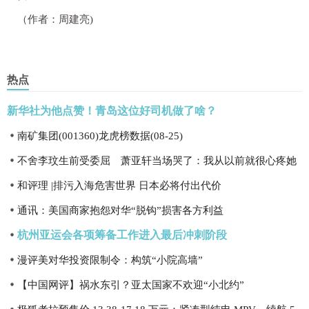
（作者：周建亮)
热点
新华社为他点赞！青岛这位好司机做了啥？
南矿集团(001360)龙虎榜数据(08-25)
不舍李玟生前受委屈 萧亚轩当场哭了：我从以前就很心疼她
和评理 |排污入海危害世界 日本必将付出代价
通讯：美国商家抱怨对华“脱钩”损害各方利益
杭州亚运会各项筹备工作进入最后冲刺阶段
漫评美对华投资限制令：构筑“小院高墙”
【中国网评】祸水东引？亚太国家不欢迎“小北约”