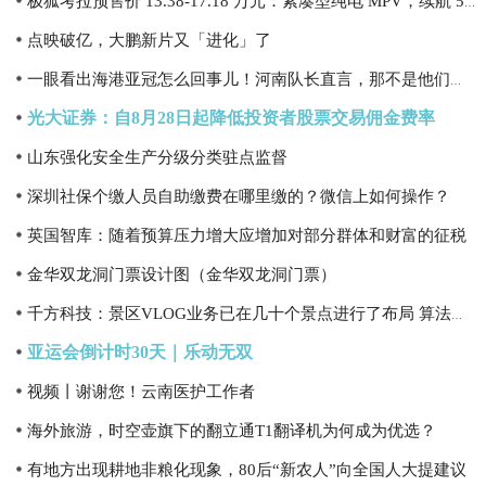
极狐考拉预售价 13.38-17.18 万元：紧凑型纯电 MPV，续航 500km
点映破亿，大鹏新片又「进化」了
一眼看出海港亚冠怎么回事儿！河南队长直言，那不是他们真正水平！
光大证券：自8月28日起降低投资者股票交易佣金费率
山东强化安全生产分级分类驻点监督
深圳社保个缴人员自助缴费在哪里缴的？微信上如何操作？
英国智库：随着预算压力增大应增加对部分群体和财富的征税
金华双龙洞门票设计图（金华双龙洞门票）
千方科技：景区VLOG业务已在几十个景点进行了布局 算法和硬件扩展到了C端
亚运会倒计时30天｜乐动无双
视频丨谢谢您！云南医护工作者
海外旅游，时空壶旗下的翻立通T1翻译机为何成为优选？
有地方出现耕地非粮化现象，80后“新农人”向全国人大提建议