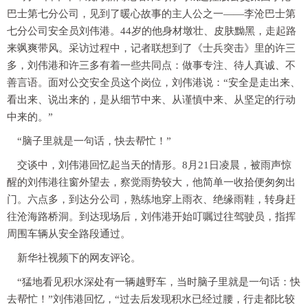
巴士第七分公司，见到了暖心故事的主人公之一——李沧巴士第
七分公司安全员刘伟港。44岁的他身材墩壮、皮肤黝黑，走起路
来飒爽带风。采访过程中，记者联想到了《士兵突击》里的许三
多，刘伟港和许三多有着一些共同点：做事专注、待人真诚、不
善言语。面对公交安全员这个岗位，刘伟港说：“安全是走出来、
看出来、说出来的，是从细节中来、从谨慎中来、从坚定的行动
中来的。”
“脑子里就是一句话，快去帮忙！”
交谈中，刘伟港回忆起当天的情形。8月21日凌晨，被雨声惊
醒的刘伟港往窗外望去，察觉雨势较大，他简单一收拾便匆匆出
门。六点多，到达分公司，熟练地穿上雨衣、绝缘雨鞋，转身赶
往沧海路桥洞。到达现场后，刘伟港开始叮嘱过往驾驶员，指挥
周围车辆从安全路段通过。
新华社视频下的网友评论。
“猛地看见积水深处有一辆越野车，当时脑子里就是一句话：快
去帮忙！”刘伟港回忆，“过去后发现积水已经过腰，行走都比较