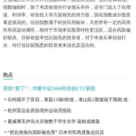
指数编制时，除了考虑各细分行业领头羊外，还专门选入了在增
速、利润率、研发投入等方面领先的潜力股，因此指数成分股质
量是很高的。信创指数属于科技应用板块，天然带有一定的高弹
性和高波动属性，相对于市场来说股票特性更活跃，适合风险偏
好较高、目标收益率也比较高的投资者，对于本身从事信创行
业，对行业比较熟悉的投资者来说也是适合的。
热点
再添“新丁”，华夏中证2000和信创ETF获批
石柯踢不了亚冠，童磊13场0助攻，泰山队2新援低于预期 老崔没后手
杭州亚运会首批境外运动员抵杭
夏威夷毛伊岛火灾致数千学生失学 返校成难题
“把自身推向国际被告席” 日本市民再度集会抗议