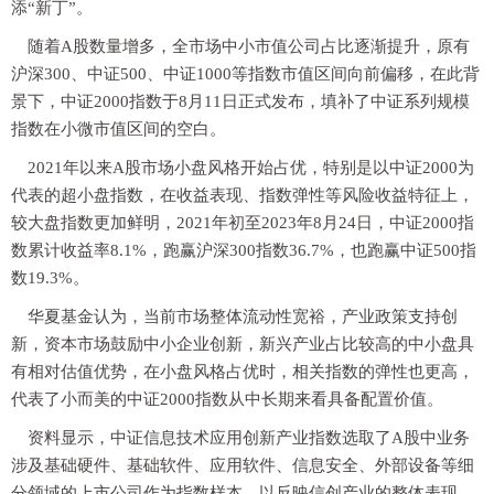
添“新丁”。
随着A股数量增多，全市场中小市值公司占比逐渐提升，原有
沪深300、中证500、中证1000等指数市值区间向前偏移，在此背
景下，中证2000指数于8月11日正式发布，填补了中证系列规模
指数在小微市值区间的空白。
2021年以来A股市场小盘风格开始占优，特别是以中证2000为
代表的超小盘指数，在收益表现、指数弹性等风险收益特征上，
较大盘指数更加鲜明，2021年初至2023年8月24日，中证2000指
数累计收益率8.1%，跑赢沪深300指数36.7%，也跑赢中证500指
数19.3%。
华夏基金认为，当前市场整体流动性宽裕，产业政策支持创
新，资本市场鼓励中小企业创新，新兴产业占比较高的中小盘具
有相对估值优势，在小盘风格占优时，相关指数的弹性也更高，
代表了小而美的中证2000指数从中长期来看具备配置价值。
资料显示，中证信息技术应用创新产业指数选取了A股中业务
涉及基础硬件、基础软件、应用软件、信息安全、外部设备等细
分领域的上市公司作为指数样本，以反映信创产业的整体表现。