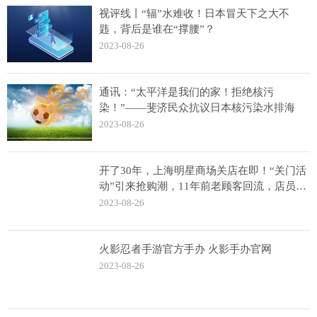
视评线丨“辐”水难收！日本冒天下之大不
韪，背后是谁在“撑腰”？
2023-08-26
通讯：“太平洋是我们的家！拒绝核污
染！”——斐济民众抗议日本核污染水排海
2023-08-26
开了30年，上海明星商场关店在即！“关门活
动”引来抢购潮，11年前老顾客回流，店员：
客流至少增了四五倍
2023-08-26
火影忍者手游官方手办 火影手办官网
2023-08-26