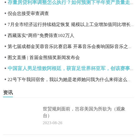
存量房贷利率调整怎么执行？如何预测下半年资产质量走势？中信银行在发布会上回应了……
倪会忠接受审查调查
7月全市经济运行持续稳定恢复 规模以上工业增加值同比增长9.1%
西藏落实“两癌”免费筛查102万人
第七届成都金芙蓉音乐比赛启幕 开幕音乐会奏响国际音乐之都华章
图文直播 | 首届金熊猫奖新闻发布会
中国盲人男足惜败阿根廷，获盲足世界杯亚军，创该赛事最好成绩，球员靠“听声辨位”和“肌肉记忆”踢球
22号下午我回宿舍，我以为她是老师她问我为什么来得这么晚，然后我就被糊弄住了
资讯
世贸规则面前，岂容美国为所欲为（观象
台）
2023-08-26