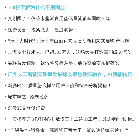
100秒了解为什么不用囤盐
真别囤了！仅茶卡盐湖食用盐储量就够全国吃70年
投资良言：抱紧龙头！渡过弱势！
“清香大时代”：清香型白酒迎来品质创新和未来展望|产业链情报站
上海专业技术人才已超300万人，这场大会打造高能级交流创新平台
曼联首发预测：达洛特客串左路，桑乔突前安东尼落选
广州人工智能高质量发展峰会聚焦数实融合，AI赋能传统产业转型升级
新赛欧1.2质量怎么样？用户评价和综合分析揭秘！
城市味道 | 原来拉萨
沉浸式文旅促消费
【石榴花开 籽籽同心】敖汉三十二连山工程：最难啃的“硬骨头”，最骄傲的成绩单
“二锅头”业绩爆雷，高毅资产亏大了！能效达传统芯片14倍，IBM开发出新AI芯片（附概念股）