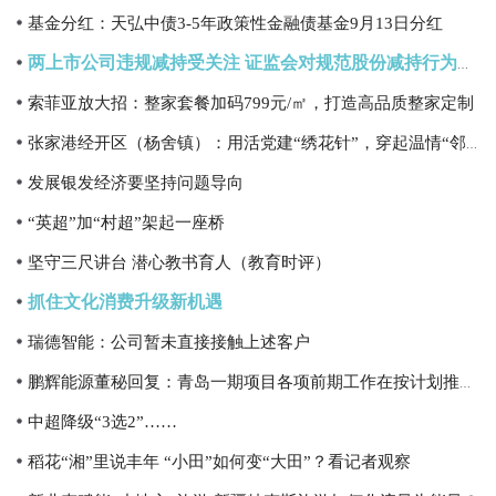
基金分红：天弘中债3-5年政策性金融债基金9月13日分红
两上市公司违规减持受关注 证监会对规范股份减持行为提出明确要求
索菲亚放大招：整家套餐加码799元/㎡，打造高品质整家定制
张家港经开区（杨舍镇）：用活党建“绣花针”，穿起温情“邻里圈”
发展银发经济要坚持问题导向
“英超”加“村超”架起一座桥
坚守三尺讲台 潜心教书育人（教育时评）
抓住文化消费升级新机遇
瑞德智能：公司暂未直接接触上述客户
鹏辉能源董秘回复：青岛一期项目各项前期工作在按计划推进，计划年内开工建设
中超降级“3选2”……
稻花“湘”里说丰年 “小田”如何变“大田”？看记者观察