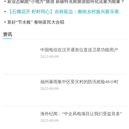
新业态赋能“小地方”旅游 新疆特克斯旅游如何化流量为能量？
【石榴花开 籽籽同心】吉林延边：奏响乡村振兴新乐章，绘就民族团结“同心圆”
算好“节水账” 奏响富民大合唱
资讯
中国电信在汉开通首位直连卫星功能用户
2023-09-09
福州暴雨集中区受灾村的防汛抢险48小时
2023-09-09
海外纪闻：“中企风电项目让我们受益良多”
2023-09-09