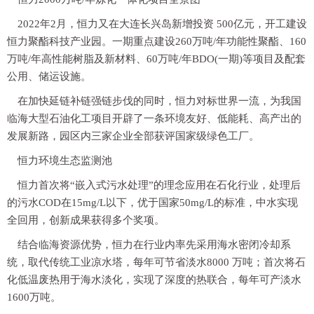
2022年2月，恒力又在大连长兴岛新增投资 500亿元，开工建设
恒力聚酯科技产业园。一期重点建设260万吨/年功能性聚酯、160
万吨/年高性能树脂及新材料、60万吨/年BDO(一期)等项目及配套
公用、储运设施。
在加快延链补链强链步伐的同时，恒力对标世界一流，为我国
临海大型石油化工项目开辟了一条环境友好、低能耗、高产出的
发展新路，园区内三家企业全部获评国家级绿色工厂。
恒力环境生态监测池
恒力首次将“嵌入式污水处理”的理念应用在石化行业，处理后
的污水COD在15mg/L以下，优于国家50mg/L的标准，中水实现
全回用，创新成果获得多个奖项。
结合临海资源优势，恒力在行业内率先采用海水密闭冷却系
统，取代传统工业凉水塔，每年可节省淡水8000 万吨；首次将石
化低温废热用于海水淡化，实现了深度的热联合，每年可产淡水
1600万吨。