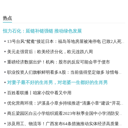
热点
恒力石化：延链补链强链 推动绿色发展
13号台风"鸳鸯"接近日本：福岛等地房屋被淹停电 已致2人死亡
美元走强背后：欧美经济分化，欧元连跌八周
重磅经济数据出炉！机构：股市的反应可能会早于债市
职业投资人们旗帜鲜明看多A股：当前值得坚定做多 珍惜每一次底部机会
对妻子最不好的生肖男，对老婆一生都好的生肖男
百姓看联播丨咱家小院中看又中用
优化营商环境：泸溪县小章乡持续推进“清廉小章”建设“开花结果”
商丘梁园区白云小学组织观看2023年秋季全国中小学消防安全公开课
涉及用工、物流等！广西发布64条措施推动实体经济高质量发展