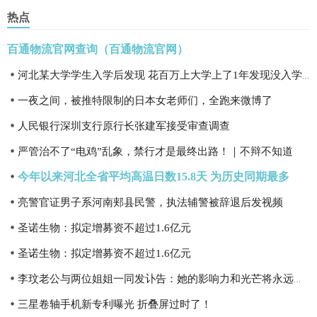
热点
百通物流官网查询（百通物流官网）
河北某大学学生入学后发现 花百万上大学上了1年发现没入学 基本情况讲解
一夜之间，被推特限制的日本女老师们，全跑来微博了
人民银行深圳支行原行长张建军接受审查调查
严管治不了“电鸡”乱象，禁行才是最终出路！｜不辩不知道
今年以来河北全省平均高温日数15.8天 为历史同期最多
亮警官证男子系河南郏县民警，执法辅警被辞退后发视频
圣诺生物：拟定增募资不超过1.6亿元
圣诺生物：拟定增募资不超过1.6亿元
李玟老公与两位姐姐一同发讣告：她的影响力和光芒将永远持续
三星卷轴手机新专利曝光 折叠屏过时了！