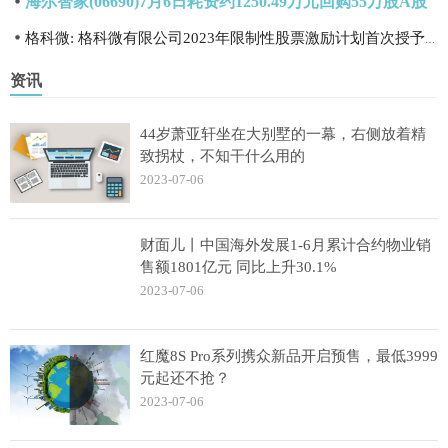
海尔智家(06690)7月6日耗资约1250.49万元回购55万股A股
格科微: 格科微有限公司2023年限制性股票激励计划首次授予激励对象名单（截至授予日）
资讯
44岁萧亚轩坐在大别墅的一幕，右侧放着精
致拐杖，不知干什么用的
2023-07-06
财面儿丨中国海外发展1-6月累计合约物业销
售额1801亿元 同比上升30.1%
2023-07-06
红魔8S Pro系列携众新品开启预售，最低3999
元起还不抢？
2023-07-06