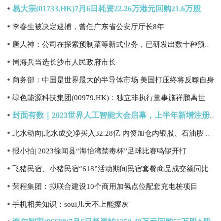
易大宗(01733.HK)7月6日耗资22.26万港元回购21.6万股
李春生被决定逮捕，曾任广东省公安厅厅长8年
唐人神：公司在探索预制菜等新式业务，已研发出数十种预制菜产品
周海兵当选长沙市人民政府市长
商务部：中国是世界最大的半导体市场 美国打压终将反噬自身
绿色能源科技集团(00979.HK)：独立非执行董事施祥鹏离世
封面有数｜2023世界人工智能大会启幕，上半年新增注册人工智能相关企业26万余家
北水动向|北水成交净买入32.28亿 内资加仓内银股、石油股 抛售港交所(00388)
报小拍| 2023徐闻县“海怡湾禁毒杯”足球比赛鸣锣开打
飞猪民宿、小猪民宿“618”活动期间民宿套餐商品成交额同比增长125%
荣程集团：拟联合建设10个商用加氢点位配套充电桩项目
手机相关知识：soul几天不上能擦灰