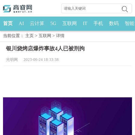
首页
AI
云计算
5G
互联网
IT
手机
数码
智能
当前位置：
主页
>
互联网
>
详情
银川烧烤店爆炸事故4人已被刑拘
光明网 2023-06-24 18:33:38