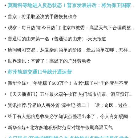
莫斯科等地进入反恐状态！普京发表讲话：将为保卫国家竭尽全力 今日最新
普京：将采取坚决的手段恢复秩序
观察：每日热闻!今日热门!北京市教委：高温天气下合理调整学生室外活动时间 根据实际情况采取减课或停课措施 热点评_全球播资讯 全球简讯 每日观点 世界播报-热门
普通话的由来第一名（普通话的由来）-天天报道
请问研习交易，从复杂到简单的阶段，最后简单在哪，怎样形成的？|快看点
世界速讯：辛苦了！高温下的户外劳动者
苏州轨道交通11号线开通运营
新华全媒+｜年销粽子600万个！古老“粽子村”里的变与不变
【天天播资讯】五年最火端午收官 热门城市机票、酒店预订量均超2019年
资讯推荐:异界旅人番外篇-源生纪-第二十一话：奇医，过往不提
终于有人把信息收集必学知识点整理出来了，令人有如醍醐灌顶_世界最资讯
新华全媒+|北方多地积极防范应对端午假期高温天气