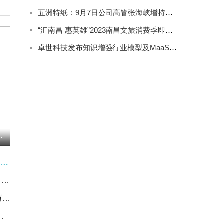
五洲特纸：9月7日公司高管张海峡增持公司股份合计2000股
“汇南昌 惠英雄”2023南昌文旅消费季即将精彩来袭
卓世科技发布知识增强行业模型及MaaS产品系列
价格低位震荡运行
今日热文：“经”彩开局·发展之路丨新动能加快成长 5月份我国经济发展向新向优
焦点快报!专家：端午假期品美食 需警惕消化道异物风险
长城汽车：融资净偿还2377.59万元，融资余额5.64亿元|今日看点
用电量同比增长6.9%