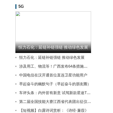
5G
恒力石化：延链补链强链 推动绿色发展
恒力石化：延链补链强链 推动绿色发展
涉及用工、物流等！广西发布64条措施推动实体经济高质量发展
中国电信在汉开通首位直连卫星功能用户
早起奋斗的幽默句子（早起奋斗的朋友圈）
车评头条：内外皆有新意 试驾新款星途TXL四驱星尊版
第二届全国技能大赛江西省代表团出征仪式在南昌举行
【短视频】白露诗词赏析：《诗经·蒹葭》