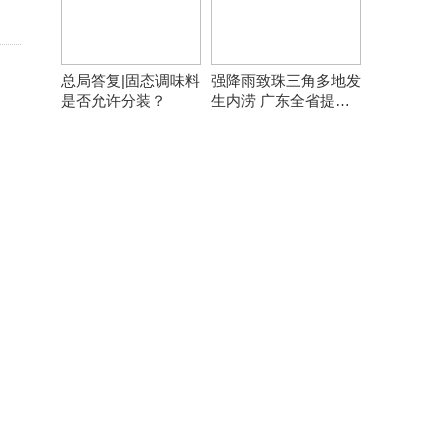
总局答复|固态调味料
强降雨致珠三角多地发
是否允许分装？
生内涝 广东全省提前
转移8万余人