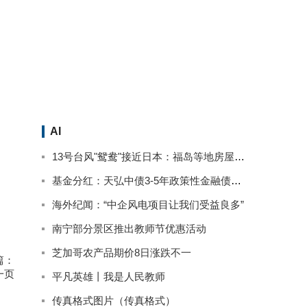
AI
13号台风"鸳鸯"接近日本：福岛等地房屋被淹停电 已致2人死亡
基金分红：天弘中债3-5年政策性金融债基金9月13日分红
海外纪闻：“中企风电项目让我们受益良多”
南宁部分景区推出教师节优惠活动
芝加哥农产品期价8日涨跌不一
篇：
一页
平凡英雄丨我是人民教师
传真格式图片（传真格式）