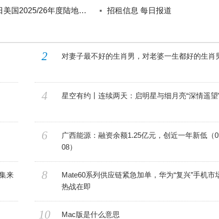
6月5-11日美国2025/26年度陆地棉净出口签约量较前周减少15%
招租信息 每日报道
2
对妻子最不好的生肖男，对老婆一生都好的生肖
4
星空有约丨连续两天：启明星与细月亮“深情遥望
6
广西能源：融资余额1.25亿元，创近一年新低（09
08）
8
集来
Mate60系列供应链紧急加单，华为“复兴”手机市
热战在即
10
Mac版是什么意思