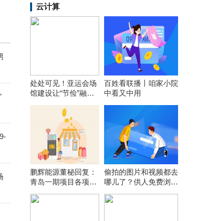
云计算
男
处处可见！亚运会场
百姓看联播丨咱家小院
馆建设让“节俭”融入
中看又中用
”
每个细节
-
鹏辉能源董秘回复：
偷拍的图片和视频都去
场
青岛一期项目各项前
哪儿了？供人免费浏览
期工作在按计划推
引流或网上打包售卖
进，计划年内开工建
设