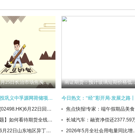
生意社：6月25日长治市场焦炭价格偏强运行|热门看点
南证期货：预计玻璃短期
河南中原能投巩义中孚源网荷储项目一期全容量并网投运 焦点短讯
速腾聚创(02498.HK)6月22日回购21.50万股，耗资494.35万港元 今日热搜
【鸡蛋专题】如何看待期货全线大跌_微速讯
生意社：6月22日山东地区异丁醛行情趋稳
2026年5月全社会