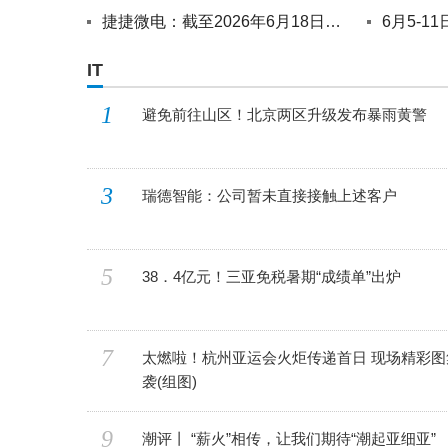
捷捷微电：截至2026年6月18日公司股东总户数71,774户
IT
1
避免前往山区！北京两区升级发布暴雨黄警
3
瑞德智能：公司暂未直接接触上述客户
5
38．4亿元！三亚免税暑期“成绩单”出炉
7
太燃啦！杭州亚运会火炬传递首日 现场精彩图
袭(组图)
9
潮评丨 “薪火”相传，让我们期待“潮起亚细亚”