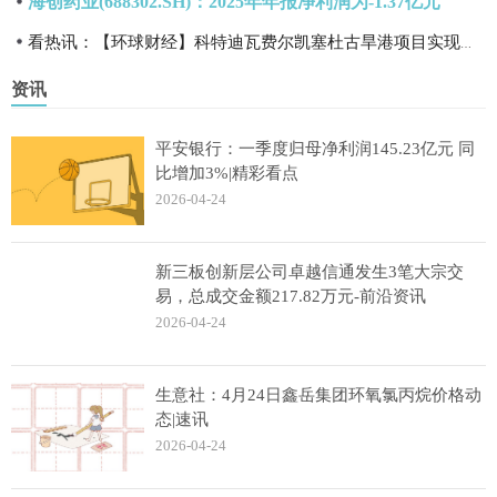
海创药业(688302.SH)：2025年年报净利润为-1.37亿元
看热讯：【环球财经】科特迪瓦费尔凯塞杜古旱港项目实现融资关闭并完成首次提款
资讯
平安银行：一季度归母净利润145.23亿元 同
比增加3%|精彩看点
2026-04-24
新三板创新层公司卓越信通发生3笔大宗交
易，总成交金额217.82万元-前沿资讯
2026-04-24
生意社：4月24日鑫岳集团环氧氯丙烷价格动
态|速讯
2026-04-24