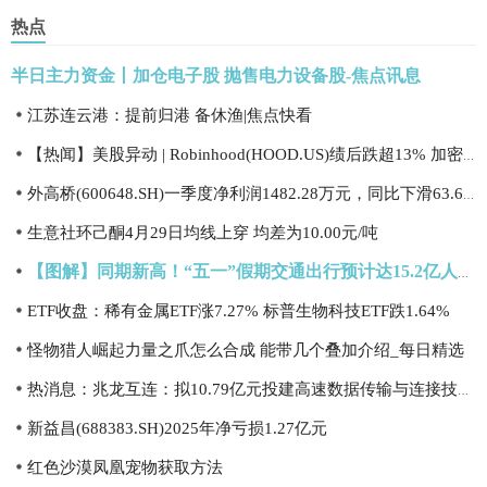
热点
半日主力资金丨加仓电子股 抛售电力设备股-焦点讯息
江苏连云港：提前归港 备休渔|焦点快看
【热闻】美股异动 | Robinhood(HOOD.US)绩后跌超13% 加密货币概念股集体承压
外高桥(600648.SH)一季度净利润1482.28万元，同比下滑63.63%
生意社环己酮4月29日均线上穿 均差为10.00元/吨
【图解】同期新高！“五一”假期交通出行预计达15.2亿人次|资讯
ETF收盘：稀有金属ETF涨7.27% 标普生物科技ETF跌1.64%
怪物猎人崛起力量之爪怎么合成 能带几个叠加介绍_每日精选
热消息：兆龙互连：拟10.79亿元投建高速数据传输与连接技术研发及产品制造项目
新益昌(688383.SH)2025年净亏损1.27亿元
红色沙漠凤凰宠物获取方法