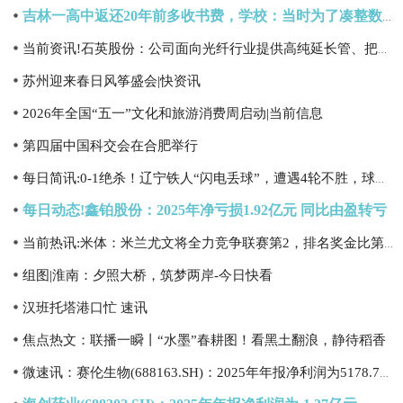
吉林一高中返还20年前多收书费，学校：当时为了凑整数，每人退还10元左右|即时焦点
当前资讯!石英股份：公司面向光纤行业提供高纯延长管、把手棒、炉芯管等全系列配套材料，同时也积极推广光纤用衬套管
苏州迎来春日风筝盛会|快资讯
2026年全国“五一”文化和旅游消费周启动|当前信息
第四届中国科交会在合肥举行
每日简讯:0-1绝杀！辽宁铁人“闪电丢球”，遭遇4轮不胜，球队防守问题太大
每日动态!鑫铂股份：2025年净亏损1.92亿元 同比由盈转亏
当前热讯:米体：米兰尤文将全力竞争联赛第2，排名奖金比第4多380万欧
组图|淮南：夕照大桥，筑梦两岸-今日快看
汉班托塔港口忙 速讯
焦点热文：联播一瞬丨“水墨”春耕图！看黑土翻浪，静待稻香
微速讯：赛伦生物(688163.SH)：2025年年报净利润为5178.74万元