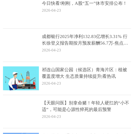
今日快看!刚刚，A股“五一”休市安排公布！
2026-04-23
成都银行2025年净利132.83亿增长3.31% 行
长徐登义报告期按月预发薪酬56.7万-焦点热
讯
2026-04-23
祁连山国家公园（候选区）青海片区：植被
覆盖度增大 生态质量持续提升|看热讯
2026-04-23
【天眼问医】别拿命赌！年轻人硬扛的“小不
适”，可能是心源性猝死的最后预警
2026-04-23