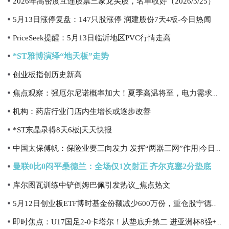
2026年高密度互连股票三家龙头股，名单收好（2026/3/25）
5月13日涨停复盘：147只股涨停 润建股份7天4板-今日热闻
PriceSeek提醒：5月13日临沂地区PVC行情走高
*ST雅博演绎“地天板”走势
创业板指创历史新高
焦点观察：强厄尔尼诺概率加大！夏季高温将至，电力需求激增，电力ETF（512140）上涨2.13%
机构：药店行业门店内生增长或逐步改善
*ST东晶录得8天6板|天天快报
中国太保傅帆：保险业要三向发力 发挥“两器三网”作用|今日观点
曼联0比0闷平桑德兰：全场仅1次射正 齐尔克塞2分垫底
库尔图瓦训练中铲倒姆巴佩引发热议_焦点热文
5月12日创业板ETF博时基金份额减少600万份，重仓股宁德时代、中际旭创、新易盛
即时焦点：U17国足2-0卡塔尔！从垫底升第二 进亚洲杯8强+21年后重返世界杯