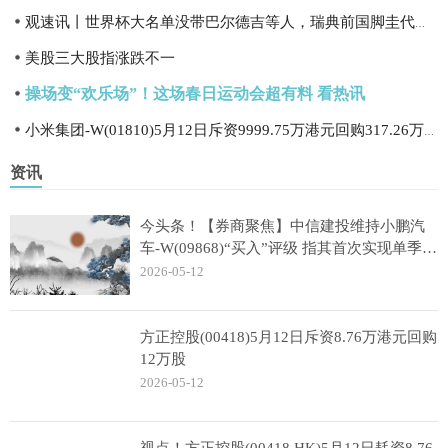
观速讯丨世界杯大名单没带巴尔德吉等人，瑞典前国脚圭代蒂怒喷波特
美股三大股指涨跌不一
操场变“欢乐场”！这场春日运动会超有料 看热讯
小米集团-W(01810)5月12日斥资9999.75万港元回购317.26万股|热文
资讯
今头条！【券商聚焦】中信建投维持小鹏汽
车-W(09868)“买入”评级 指其首次实现单季盈
利
2026-05-12
方正控股(00418)5月12日斥资8.76万港元回购
12万股
2026-05-12