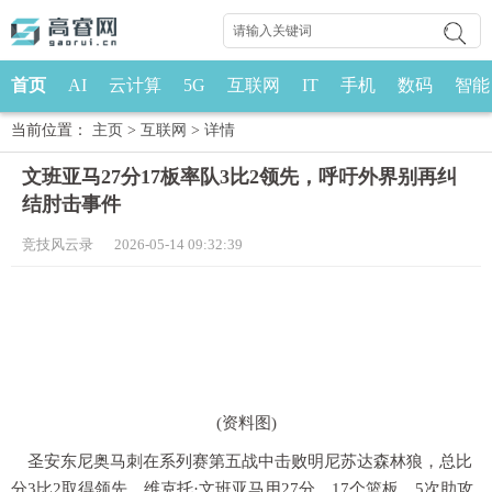
首页
AI
云计算
5G
互联网
IT
手机
数码
智能
当前位置：
主页
>
互联网
>
详情
文班亚马27分17板率队3比2领先，呼吁外界别再纠
结肘击事件
竞技风云录 2026-05-14 09:32:39
(资料图)
圣安东尼奥马刺在系列赛第五战中击败明尼苏达森林狼，总比
分3比2取得领先。维克托·文班亚马用27分、17个篮板、5次助攻