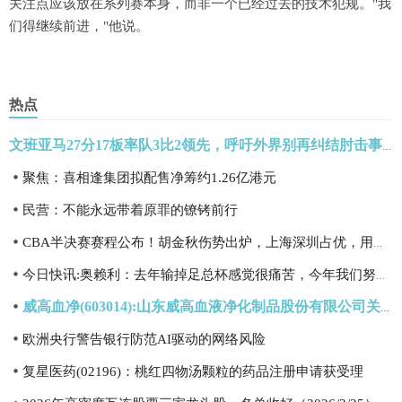
关注点应该放在系列赛本身，而非一个已经过去的技术犯规。"我
们得继续前进，"他说。
热点
文班亚马27分17板率队3比2领先，呼吁外界别再纠结肘击事件
聚焦：喜相逢集团拟配售净筹约1.26亿港元
民营：不能永远带着原罪的镣铐前行
CBA半决赛赛程公布！胡金秋伤势出炉，上海深圳占优，用外籍裁判
今日快讯:奥赖利：去年输掉足总杯感觉很痛苦，今年我们努力击败切尔西
威高血净(603014):山东威高血液净化制品股份有限公司关于参加2026年山东辖区上市公司投资者网上集体接待日活动 今日要闻
欧洲央行警告银行防范AI驱动的网络风险
复星医药(02196)：桃红四物汤颗粒的药品注册申请获受理