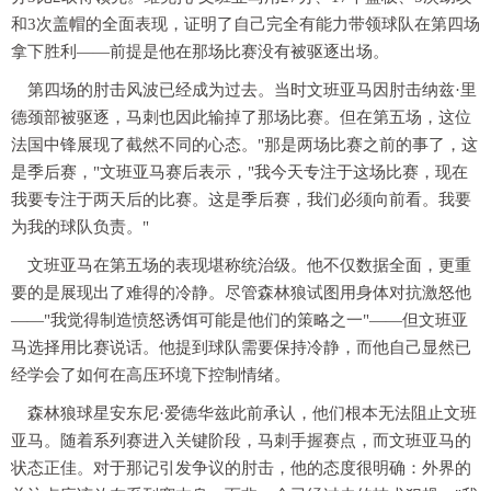
和3次盖帽的全面表现，证明了自己完全有能力带领球队在第四场
拿下胜利——前提是他在那场比赛没有被驱逐出场。
第四场的肘击风波已经成为过去。当时文班亚马因肘击纳兹·里
德颈部被驱逐，马刺也因此输掉了那场比赛。但在第五场，这位
法国中锋展现了截然不同的心态。"那是两场比赛之前的事了，这
是季后赛，"文班亚马赛后表示，"我今天专注于这场比赛，现在
我要专注于两天后的比赛。这是季后赛，我们必须向前看。我要
为我的球队负责。"
文班亚马在第五场的表现堪称统治级。他不仅数据全面，更重
要的是展现出了难得的冷静。尽管森林狼试图用身体对抗激怒他
——"我觉得制造愤怒诱饵可能是他们的策略之一"——但文班亚
马选择用比赛说话。他提到球队需要保持冷静，而他自己显然已
经学会了如何在高压环境下控制情绪。
森林狼球星安东尼·爱德华兹此前承认，他们根本无法阻止文班
亚马。随着系列赛进入关键阶段，马刺手握赛点，而文班亚马的
状态正佳。对于那记引发争议的肘击，他的态度很明确：外界的