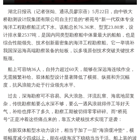
湖北日报讯（记者张灿、通讯员廖宗蓓）5月22日，由中铁大
桥勘测设计院集团有限公司自主打造的“桥苑号”新一代双体专业
海洋工程勘察船正式下水。该船总长76.36米、型宽23.80米，设
计排水量2537吨，是国内同类型勘察船中体量最大的船舶，也是
综合性能领先、技术创新最密集的海洋工程勘察船。它一举填补
我国深远海高端勘察装备的短板，以多项原创技术突破关键技术
瓶颈。
船上可容纳36人，自持力超过60天，能够在深远海连续作业，
无需频繁补给。双体船型设计显著降低了横摇、纵摇和升沉幅
度，抗风浪能力处于行业领先水平。
过去，深海勘察可不容易。风大浪急、洋流乱窜、海底地层复
杂，传统勘察船要么水深不够，要么一遇风浪就得停工等好天
气，补给也撑不了多久，勘察工期被切得零零碎碎。而“桥苑
号”正是冲着这些痛点来的，靠五大硬核技术实现了逆袭：
创新双体船型水动力设计，相当于加了一层“海浪缓冲垫”，横
摇幅度减少四成以上，能在4级海况下稳稳当当干活。船上装的波