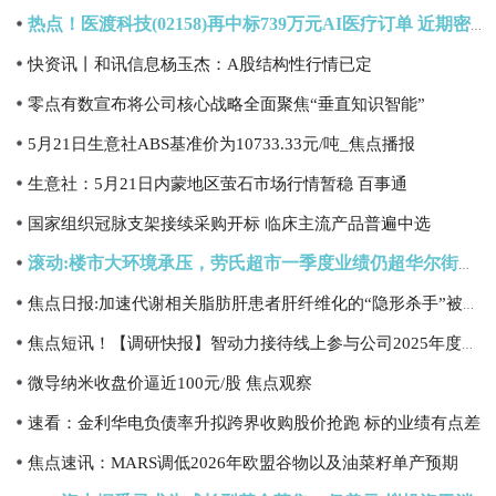
热点！医渡科技(02158)再中标739万元AI医疗订单 近期密集揽获多项顶级医疗机构项目
快资讯丨和讯信息杨玉杰：A股结构性行情已定
零点有数宣布将公司核心战略全面聚焦“垂直知识智能”
5月21日生意社ABS基准价为10733.33元/吨_焦点播报
生意社：5月21日内蒙地区萤石市场行情暂稳 百事通
国家组织冠脉支架接续采购开标 临床主流产品普遍中选
滚动:楼市大环境承压，劳氏超市一季度业绩仍超华尔街预期
焦点日报:加速代谢相关脂肪肝患者肝纤维化的“隐形杀手”被发现
焦点短讯！【调研快报】智动力接待线上参与公司2025年度网上业绩说明会的投资者调研
微导纳米收盘价逼近100元/股 焦点观察
速看：金利华电负债率升拟跨界收购股价抢跑 标的业绩有点差
焦点速讯：MARS调低2026年欧盟谷物以及油菜籽单产预期