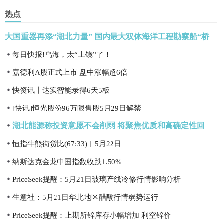
热点
大国重器再添“湖北力量” 国内最大双体海洋工程勘察船“桥苑号”正式下水
每日快报!乌海，太“上镜”了！
嘉德利A股正式上市 盘中涨幅超6倍
快资讯丨达实智能录得6天5板
[快讯]恒光股份96万限售股5月29日解禁
湖北能源称投资意愿不会削弱 将聚焦优质和高确定性回报项目
恒指牛熊街货比(67:33)︱5月22日
纳斯达克金龙中国指数收跌1.50%
PriceSeek提醒：5月21日玻璃产线冷修行情影响分析
生意社：5月21日华北地区醋酸行情弱势运行
PriceSeek提醒：上期所锌库存小幅增加 利空锌价