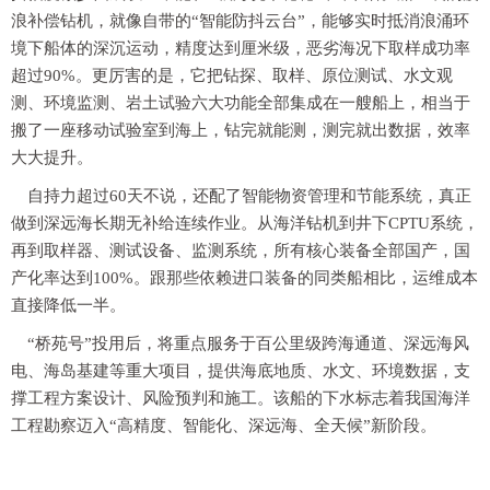
浪补偿钻机，就像自带的“智能防抖云台”，能够实时抵消浪涌环
境下船体的深沉运动，精度达到厘米级，恶劣海况下取样成功率
超过90%。更厉害的是，它把钻探、取样、原位测试、水文观
测、环境监测、岩土试验六大功能全部集成在一艘船上，相当于
搬了一座移动试验室到海上，钻完就能测，测完就出数据，效率
大大提升。
自持力超过60天不说，还配了智能物资管理和节能系统，真正
做到深远海长期无补给连续作业。从海洋钻机到井下CPTU系统，
再到取样器、测试设备、监测系统，所有核心装备全部国产，国
产化率达到100%。跟那些依赖进口装备的同类船相比，运维成本
直接降低一半。
“桥苑号”投用后，将重点服务于百公里级跨海通道、深远海风
电、海岛基建等重大项目，提供海底地质、水文、环境数据，支
撑工程方案设计、风险预判和施工。该船的下水标志着我国海洋
工程勘察迈入“高精度、智能化、深远海、全天候”新阶段。