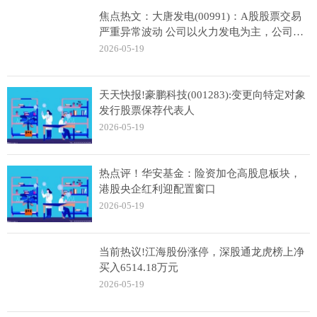
焦点热文：大唐发电(00991)：A股股票交易
严重异常波动 公司以火力发电为主，公司尚
无已投运算电协同项目
2026-05-19
天天快报!豪鹏科技(001283):变更向特定对象
发行股票保荐代表人
2026-05-19
热点评！华安基金：险资加仓高股息板块，
港股央企红利迎配置窗口
2026-05-19
当前热议!江海股份涨停，深股通龙虎榜上净
买入6514.18万元
2026-05-19