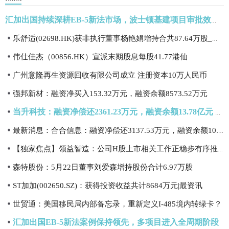
汇加出国持续深耕EB-5新法市场，波士顿基建项目审批效率引关注
乐舒适(02698.HK)获非执行董事杨艳娟增持合共87.64万股_独家焦点
伟仕佳杰（00856.HK）宣派末期股息每股41.77港仙
广州意隆再生资源回收有限公司成立 注册资本10万人民币
强邦新材：融资净买入153.32万元，融资余额8573.52万元
当升科技：融资净偿还2361.23万元，融资余额13.78亿元 焦点热门
最新消息：合合信息：融资净偿还3137.53万元，融资余额10.69亿元
【独家焦点】领益智造：公司H股上市相关工作正稳步有序推进
森特股份：5月22日董事刘爱森增持股份合计6.97万股
ST加加(002650.SZ)：获得投资收益共计8684万元|最资讯
世贸通：美国移民局内部备忘录，重新定义I-485境内转绿卡？
汇加出国EB-5新法案例保持领先，多项目进入全周期阶段