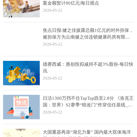
案金额暂计80亿元|每日观点
2026-05-22
焦点日报:健之佳披露总额1亿元的对外担保，
被担保方为云南健之佳连锁健康药房有限公
司
2026-05-22
德赛西威：惠创投拟减持不超3%股份-每日快
讯
2026-05-22
日活1300万挡不住TapTap跌至2.8分 《洛克王
国：世界》S2赛季“暗改门”炸穿信任基线_实
时焦点
2026-05-22
大国重器再添“湖北力量” 国内最大双体海洋