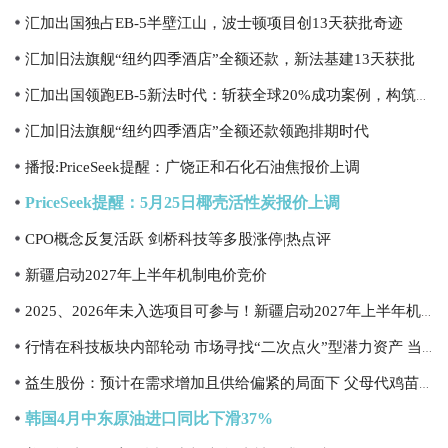
汇加出国独占EB-5半壁江山，波士顿项目创13天获批奇迹
汇加旧法旗舰“纽约四季酒店”全额还款，新法基建13天获批
汇加出国领跑EB-5新法时代：斩获全球20%成功案例，构筑全周期闭环
汇加旧法旗舰“纽约四季酒店”全额还款领跑排期时代
播报:PriceSeek提醒：广饶正和石化石油焦报价上调
PriceSeek提醒：5月25日椰壳活性炭报价上调
CPO概念反复活跃 剑桥科技等多股涨停|热点评
新疆启动2027年上半年机制电价竞价
2025、2026年未入选项目可参与！新疆启动2027年上半年机制电价竞价
行情在科技板块内部轮动 市场寻找“二次点火”型潜力资产 当前焦点
益生股份：预计在需求增加且供给偏紧的局面下 父母代鸡苗价格有望继续上涨 每日快讯
韩国4月中东原油进口同比下滑37%