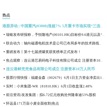
热点
港股异动 | 中国重汽(03808)涨超7% 5月重卡市场实现“三连涨” 每日热闻
瑞银发布研报称，予恒隆地产(00101.HK)目标价9.6港元以及“中性”评级
联合动力：轴向磁通电机技术是公司已布局多年的技术路线之一
重磅发布丨第十七届虎啸奖获奖榜单正式发布！
焦点观察：连云港芯易码电子科技有限公司成立 注册资本10万人民币
连云港鲜兜兜食品有限公司成立 注册资本10万人民币
股票行情快报：福建金森（002679）6月1日主力资金净卖出137.12万元
实时：小米集团-WR（81810.HK）6月1日收盘涨2.48%
前沿资讯!友发集团：拟6.72亿元收购沧州隆泰迪53%股权
怀远县171万亩小麦全面收割|焦点