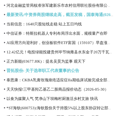
河北金融监管局核准张军建新乐市农村信用联社股份有限公司董事、董事长任职资格
最新资讯:中资券商股继续走高，截至发稿，国泰海通(02611.HK)涨5.13%，报13.73港元
当前信息：1640只股短线走稳 站上五日均线
中信证券：特斯拉机器人专利布局浮出水面，规模量产在即
AI应用方向迎利好，创业板软件ETF富国（159107）早盘涨逾4% 焦点资讯
12.42亿元！电投绿能投建贵州毕节纳雍县水东金子20万千瓦风电场项目_讯息
正力新能(03677.HK)：提名吴昊为监事 观天下
晋拓股份: 关于选举职工代表董事的公告
泰恩康：CKBA乳膏玫瑰痤疮适应症IIa期临床试验完成全部受试者入组
天天快报!三甲基羟乙基乙二胺商品报价动态（2026-05-30）
以食为媒聚人气 梵净山下坝梅村厨激活乡村文旅 快讯
*ST海钦(600753):海钦股份关于持股5%以上股东协议转让部分股份过户完成