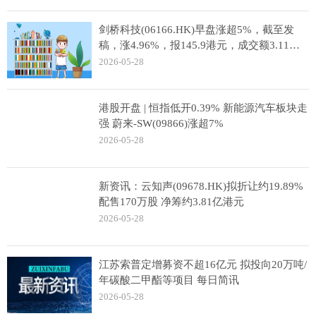
剑桥科技(06166.HK)早盘涨超5%，截至发
稿，涨4.96%，报145.9港元，成交额3.11亿
港元 焦点消息
2026-05-28
港股开盘 | 恒指低开0.39% 新能源汽车板块走
强 蔚来-SW(09866)涨超7%
2026-05-28
新资讯：云知声(09678.HK)拟折让约19.89%
配售170万股 净筹约3.81亿港元
2026-05-28
江苏索普定增募资不超16亿元 拟投向20万吨/
年碳酸二甲酯等项目 每日简讯
2026-05-28