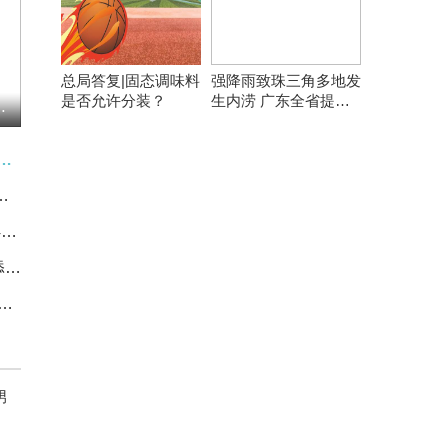
总局答复|固态调味料
强降雨致珠三角多地发
是否允许分装？
生内涝 广东全省提前
银行股份有限公司副行长任职资格
转移8万余人
能签署战略合作协议 探索与构建绿色能源产业项目 每日观察
“国宝”大熊猫的成长“第一课”
热讯:哥伦比亚5月新车销量增长43%
临沂第四中学“语文提质行动”再添硕果
eek提醒：6月5日国内PET现货报价下调 今日热讯
男