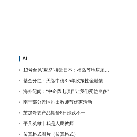
AI
13号台风"鸳鸯"接近日本：福岛等地房屋被淹停电 已致2人死亡
基金分红：天弘中债3-5年政策性金融债基金9月13日分红
海外纪闻：“中企风电项目让我们受益良多”
南宁部分景区推出教师节优惠活动
芝加哥农产品期价8日涨跌不一
平凡英雄丨我是人民教师
传真格式图片（传真格式）