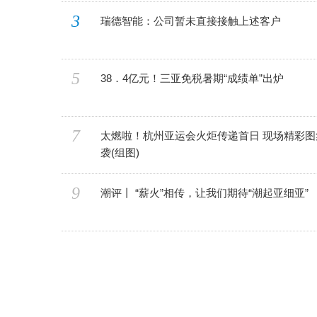
3
瑞德智能：公司暂未直接接触上述客户
5
38．4亿元！三亚免税暑期“成绩单”出炉
7
太燃啦！杭州亚运会火炬传递首日 现场精彩图
袭(组图)
9
潮评丨 “薪火”相传，让我们期待“潮起亚细亚”