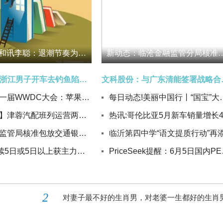
每日快播:和讯李聪：退潮节奏为"退二返一"
新动态：临沧金融监管分局核准李波云南凤庆农村商业
焦点讯息：浙江男子开车去钓鱼陷入淤泥，求助后来1辆车陷1辆，最终4车被困；网友：现实版葫芦娃救爷爷
文科股份：与广东清
库克最后一届WWDC大会：苹果发布AI版Siri 但国内用户还不能用|前沿热点
每日动态!美丽中国行丨
【新要闻】津蓉汽配班列运营两年货运超20万吨
河南金融监管局核准包放交通银行济源分行行长任职资格
189股连续5日或5日以上获主力资金净买入-今亮点
PriceS
2
对妻子最不好的生肖男，对老婆一生都好的生肖