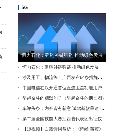
5G
”
-
恒力石化：延链补链强链 推动绿色发展
场
恒力石化：延链补链强链 推动绿色发展
涉及用工、物流等！广西发布64条措施推动实体经济高质量发展
中国电信在汉开通首位直连卫星功能用户
早起奋斗的幽默句子（早起奋斗的朋友圈）
车评头条：内外皆有新意 试驾新款星途TXL四驱星尊版
第二届全国技能大赛江西省代表团出征仪式在南昌举行
【短视频】白露诗词赏析：《诗经·蒹葭》