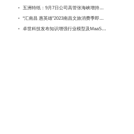
五洲特纸：9月7日公司高管张海峡增持公司股份合计2000股
“汇南昌 惠英雄”2023南昌文旅消费季即将精彩来袭
卓世科技发布知识增强行业模型及MaaS产品系列