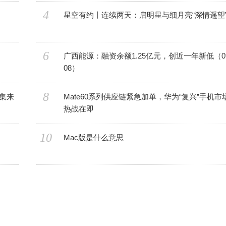
4
星空有约丨连续两天：启明星与细月亮“深情遥望
6
广西能源：融资余额1.25亿元，创近一年新低（09
08）
8
集来
Mate60系列供应链紧急加单，华为“复兴”手机市
热战在即
10
Mac版是什么意思