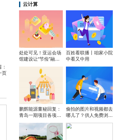
云计算
处处可见！亚运会场
百姓看联播丨咱家小院
馆建设让“节俭”融入
中看又中用
每个细节
篇：
一页
鹏辉能源董秘回复：
偷拍的图片和视频都去
青岛一期项目各项前
哪儿了？供人免费浏览
期工作在按计划推
引流或网上打包售卖
进，计划年内开工建
设