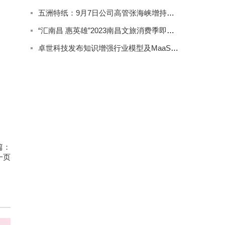
五洲特纸：9月7日公司高管张海峡增持公司股份合计2000股
“汇南昌 惠英雄”2023南昌文旅消费季即将精彩来袭
卓世科技发布知识增强行业模型及MaaS产品系列
篇：
一页