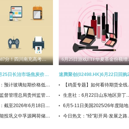
17岁拿下687分！四川南充高考生张奥森：想好好睡一觉_热点
6月25日游戏ETF华夏基
生意社：6月25日长治市场焦炭价格偏强运行|热门看点
南证期货：预计玻璃短期价格低位震荡运行
【鸡蛋专题】
国家金融监督管理总局贵州监管局核准杨胜花贵州茅台集团财务有限公司董事任职资格
生意社：6月22日山东地
捷捷微电：截至2026年6月18日公司股东总户数71,774户
6月5-
河南中原能投巩义中孚源网荷储项目一期全容量并网投运 焦点短讯
今日热文：“经”彩开局·发展