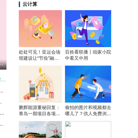
云计算
处处可见！亚运会场
百姓看联播丨咱家小院
馆建设让“节俭”融入
中看又中用
金份额增加3400万份，重仓股巨人网络、三七互娱、恺英网络
每个细节
速腾聚创(02498.HK)6月22日回购21.50万股，耗资494.35万港元 今日热搜
如何看待期货全线大跌_微速讯
区异丁醛行情趋稳
鹏辉能源董秘回复：
偷拍的图片和视频都去
11日美国2025/26年度陆地棉净出口签约量较前周减少15%
青岛一期项目各项前
哪儿了？供人免费浏览
期工作在按计划推
引流或网上打包售卖
之路丨新动能加快成长 5月份我国经济发展向新向优
进，计划年内开工建
设