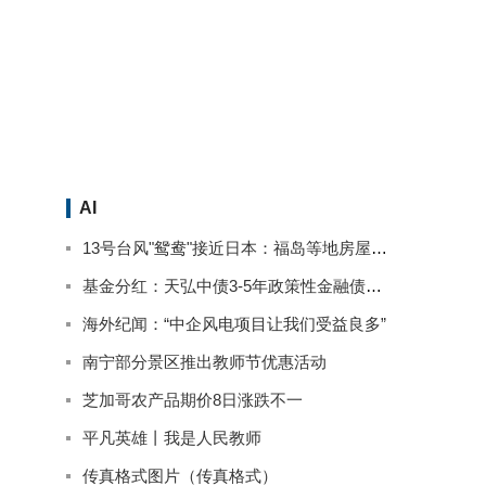
AI
13号台风"鸳鸯"接近日本：福岛等地房屋被淹停电 已致2人死亡
基金分红：天弘中债3-5年政策性金融债基金9月13日分红
海外纪闻：“中企风电项目让我们受益良多”
南宁部分景区推出教师节优惠活动
芝加哥农产品期价8日涨跌不一
平凡英雄丨我是人民教师
传真格式图片（传真格式）