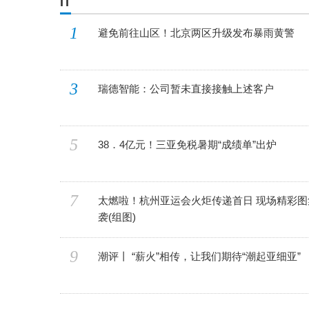
IT
1
避免前往山区！北京两区升级发布暴雨黄警
3
瑞德智能：公司暂未直接接触上述客户
5
38．4亿元！三亚免税暑期“成绩单”出炉
7
太燃啦！杭州亚运会火炬传递首日 现场精彩图
袭(组图)
9
潮评丨 “薪火”相传，让我们期待“潮起亚细亚”