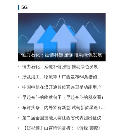
5G
恒力石化：延链补链强链 推动绿色发展
恒力石化：延链补链强链 推动绿色发展
涉及用工、物流等！广西发布64条措施推动实体经济高质量发展
中国电信在汉开通首位直连卫星功能用户
早起奋斗的幽默句子（早起奋斗的朋友圈）
车评头条：内外皆有新意 试驾新款星途TXL四驱星尊版
第二届全国技能大赛江西省代表团出征仪式在南昌举行
【短视频】白露诗词赏析：《诗经·蒹葭》