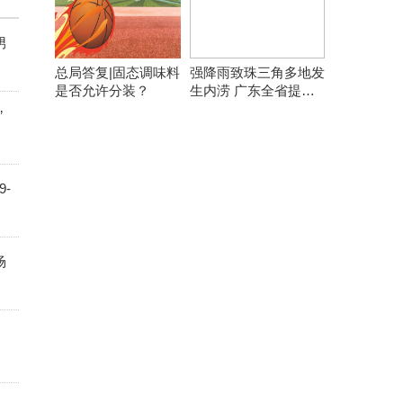
男
总局答复|固态调味料
强降雨致珠三角多地发
是否允许分装？
生内涝 广东全省提前
转移8万余人
”
-
场