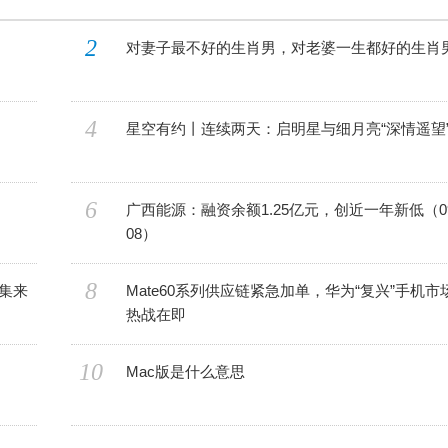
2
对妻子最不好的生肖男，对老婆一生都好的生肖
4
星空有约丨连续两天：启明星与细月亮“深情遥望
6
广西能源：融资余额1.25亿元，创近一年新低（09
08）
8
集来
Mate60系列供应链紧急加单，华为“复兴”手机市
热战在即
10
Mac版是什么意思