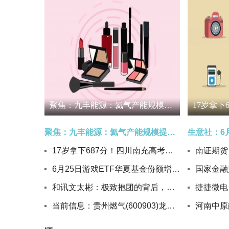
聚焦：九丰能源：氦气产能规模提升至150万方/年
聚焦：九丰能源：氦气产能规模提升至150万方/年
17岁拿下687分！四川南充高考生张奥森：想好好睡一觉_热点
6月25日游戏ETF华夏基金份额增加3400万份，重仓股巨人网络、三七互娱、恺英网络
和讯文太彬：极致抱团的背后，藏有什么样的陷阱？ 看热讯
当前信息：贵州燃气(600903)龙虎榜数据(06-25)