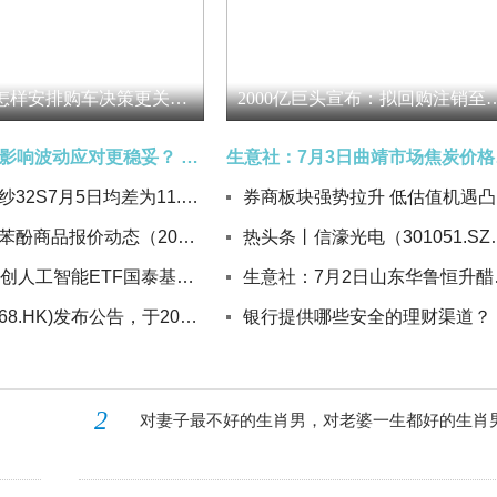
刹车脚感怎样安排购车决策更关键？ 焦点快播
2000亿巨头宣布：拟回购
保证金怎样影响波动应对更稳妥？ 观点
生意
生意社棉纱32S7月5日均差为11.25元/吨 由正向扩大转为缩小
券
邻乙氧基苯酚商品报价动态（2026-07-04） 焦点观察
热头条丨信濠光电（301051.SZ
7月3日科创人工智能ETF国泰基金份额减少300万份，重仓股芯原股份、寒武纪、澜起科技|每日简讯
生意社：
天福(06868.HK)发布公告，于2026年7月3日该公司斥资约5400港元回购2000股，回购价格为每股2.7港元
银
2
对妻子最不好的生肖男，对老婆一生都好的生肖