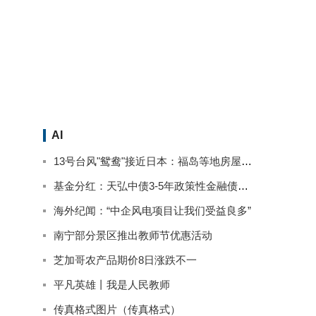
AI
13号台风"鸳鸯"接近日本：福岛等地房屋被淹停电 已致2人死亡
基金分红：天弘中债3-5年政策性金融债基金9月13日分红
海外纪闻：“中企风电项目让我们受益良多”
南宁部分景区推出教师节优惠活动
芝加哥农产品期价8日涨跌不一
平凡英雄丨我是人民教师
传真格式图片（传真格式）