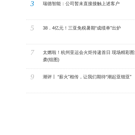
3
瑞德智能：公司暂未直接接触上述客户
5
38．4亿元！三亚免税暑期“成绩单”出炉
7
太燃啦！杭州亚运会火炬传递首日 现场精彩图
袭(组图)
9
潮评丨 “薪火”相传，让我们期待“潮起亚细亚”