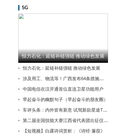
5G
恒力石化：延链补链强链 推动绿色发展
恒力石化：延链补链强链 推动绿色发展
涉及用工、物流等！广西发布64条措施推动实体经济高质量发展
中国电信在汉开通首位直连卫星功能用户
早起奋斗的幽默句子（早起奋斗的朋友圈）
车评头条：内外皆有新意 试驾新款星途TXL四驱星尊版
第二届全国技能大赛江西省代表团出征仪式在南昌举行
【短视频】白露诗词赏析：《诗经·蒹葭》