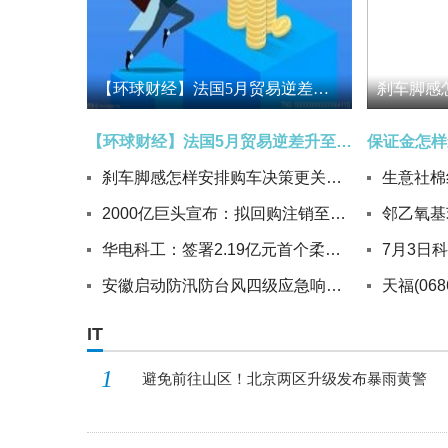
【环球财经】法国5月贸易逆差升至69亿欧元_每日讯息
【环球财经】法国5月贸易逆差升至69亿欧元_每日讯息
刹车脚感怎样安排购车决策更关键？ 焦点快播
2000亿巨头宣布：拟回购注销至多1亿股股份
华电科工：签署2.19亿元首个柔性支架农光互补光伏发电项目EPC总承包合同|每日讯息
安徽启动防汛防台风四级应急响应-热闻
IT
1
避免前往山区！北京两区升级发布暴雨黄警