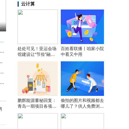
云计算
注销至多1亿股股份
社：7月3日曲靖市场焦炭价格偏强运行-热闻
处处可见！亚运会场
百姓看联播丨咱家小院
商板块强势拉升 低估值机遇凸显 今日热搜
馆建设让“节俭”融入
中看又中用
每个细节
）新增一起对外投资，被投资公司为深圳市金谷新能源科技有限公司
7月2日山东华鲁恒升醋酸价格上调 通讯
行提供哪些安全的理财渠道？ 今日看点
鹏辉能源董秘回复：
偷拍的图片和视频都去
青岛一期项目各项前
哪儿了？供人免费浏览
男
期工作在按计划推
引流或网上打包售卖
进，计划年内开工建
设