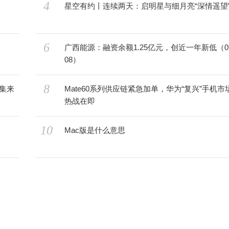
4
星空有约丨连续两天：启明星与细月亮“深情遥望
6
广西能源：融资余额1.25亿元，创近一年新低（09
08）
8
集来
Mate60系列供应链紧急加单，华为“复兴”手机市
热战在即
10
Mac版是什么意思