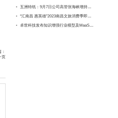
五洲特纸：9月7日公司高管张海峡增持公司股份合计2000股
“汇南昌 惠英雄”2023南昌文旅消费季即将精彩来袭
卓世科技发布知识增强行业模型及MaaS产品系列
篇：
一页