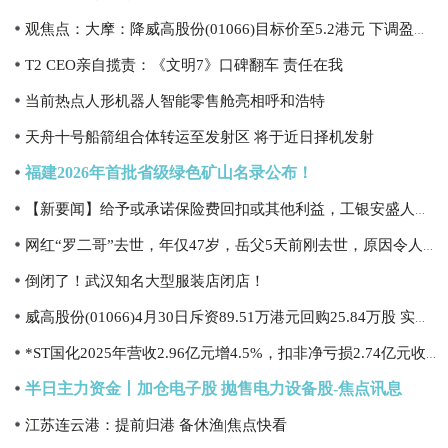
观焦点：大摩：降威高股份(01066)目标价至5.2港元 下调盈利预测
T2 CEO亲自揽责：《文明7》口碑翻车 责任在我
当前热点人形机器人智能零售舱亮相呼和浩特
天舟十号船箭组合体转运至发射区 将于近日择机发射
福建2026年首批省级绿色矿山名录公布！
【新要闻】给予或承诺保险费回扣或其他利益，工银安盛人寿临汾中支合计被罚7.5万元
网红“罗二哥”去世，年仅47岁，岳父5天前刚去世，原因令人惋惜|最新快讯
倒闭了！武汉知名大型服装店闭店！
威高股份(01066)4月30日斥资89.51万港元回购25.84万股 实时焦点
*ST国化2025年营收2.96亿元增4.5%，扣非净亏损2.74亿元收窄1.68亿元-今日快讯
半日主力资金丨加仓电子股 抛售电力设备股-焦点讯息
江苏连云港：提前归港 备休渔|焦点快看