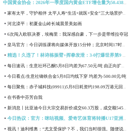
中国黄金协会：2026年一季度国内黄金ETF增仓量为50.438吨 同比增长114.88%
家有太平，守护相伴 太平人寿“生活+就医+安全”三大场景护航长者晚年生活|焦点热门
河北滦平：初夏金山岭长城晨景美如画
6次闯入欧联决赛，埃梅里：我深感自豪，下一步是带维拉夺冠
皇马官方：今日训练课将向媒体开放15分钟；北京时间17时开始
精选！久违了！林诗栋振臂+挥拳发泄：3-0打爆世界第9 王皓场边激动坏了
每日速讯：生意社环己酮5月8日均差为67.50元/吨 由正向扩大转为缩小
今日看点:生意社镝铁合金5月8日均线下穿 均差为-500.00元/吨
每日聚焦：赤子城科技(09911)5月8日耗资约198.09万港元回购20.6万股
在书香中芬芳自我
新消息丨比亚迪今日大宗交易折价成交60.3万股，成交额5451.72万元
今日热议：官方：咪咕视频、爱奇艺体育将转播U17亚洲杯第2轮中国vs日本
视讯！迪利维奥：“尤文受保护？不，我们当时很强。随便说，我们只想着赢”