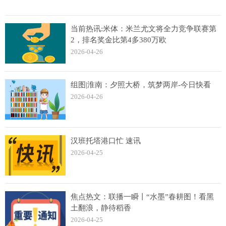
当前热讯:米体：米兰尤文将全力竞争联赛第
2，排名奖金比第4多380万欧
2026-04-26
组图|淮南：夕照大桥，筑梦两岸-今日快看
2026-04-26
汉班托塔港口忙 速讯
2026-04-25
焦点热文：联播一瞬丨“水墨”春耕图！看黑
土翻浪，静待稻香
2026-04-25