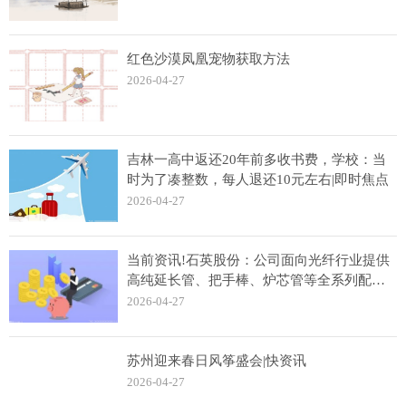
红色沙漠凤凰宠物获取方法
2026-04-27
吉林一高中返还20年前多收书费，学校：当
时为了凑整数，每人退还10元左右|即时焦点
2026-04-27
当前资讯!石英股份：公司面向光纤行业提供
高纯延长管、把手棒、炉芯管等全系列配套
材料，同时也积极推广光纤用衬套管
2026-04-27
苏州迎来春日风筝盛会|快资讯
2026-04-27