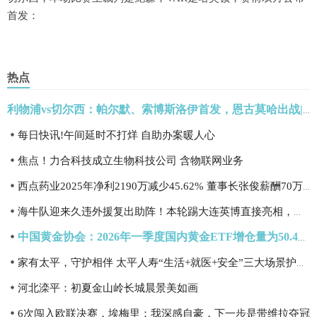
首发：
热点
利物浦vs切尔西：帕尔默、索博斯洛伊首发，恩古莫哈出战|信息
每日快讯!午间延时不打烊 自助办案暖人心
焦点！力合科技成立生物科技公司 含物联网业务
西点药业2025年净利2190万减少45.62% 董事长张俊薪酬70万_独家焦点
海牛队迎来久违外援复出助阵！本轮踢大连英博直接亮相，值得期待
中国黄金协会：2026年一季度国内黄金ETF增仓量为50.438吨 同比增长114.88%
家有太平，守护相伴 太平人寿“生活+就医+安全”三大场景护航长者晚年生活|焦点热门
河北滦平：初夏金山岭长城晨景美如画
6次闯入欧联决赛，埃梅里：我深感自豪，下一步是带维拉夺冠