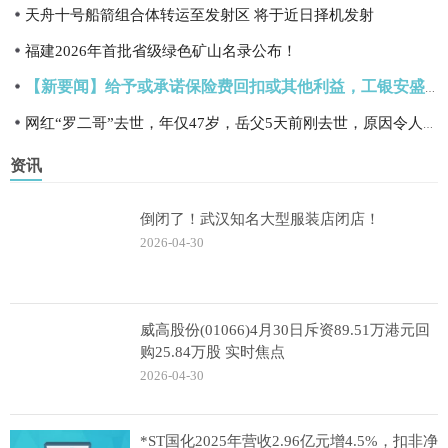
天舟十号船箭组合体转运至发射区 将于近日择机发射
福建2026年首批省级绿色矿山名录公布！
【新要闻】给予或承诺保险费回扣或其他利益，工银安盛人寿临汾中支合计被罚7.5万元
网红“罗二哥”去世，年仅47岁，岳父5天前刚去世，原因令人惋惜|最新快讯
资讯
倒闭了！武汉知名大型服装店闭店！
2026-04-30
威高股份(01066)4月30日斥资89.51万港元回
购25.84万股 实时焦点
2026-04-30
*ST国化2025年营收2.96亿元增4.5%，扣非净