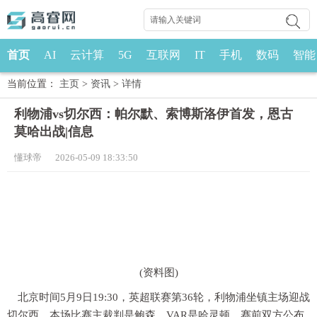
首页
AI
云计算
5G
互联网
IT
手机
数码
智能
当前位置：
主页
>
资讯
>
详情
利物浦vs切尔西：帕尔默、索博斯洛伊首发，恩古
莫哈出战|信息
懂球帝 2026-05-09 18:33:50
(资料图)
北京时间5月9日19:30，英超联赛第36轮，利物浦坐镇主场迎战
切尔西，本场比赛主裁判是鲍森，VAR是哈灵顿，赛前双方公布