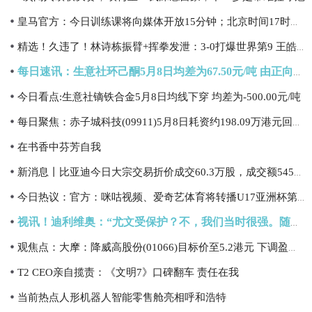
皇马官方：今日训练课将向媒体开放15分钟；北京时间17时开始
精选！久违了！林诗栋振臂+挥拳发泄：3-0打爆世界第9 王皓场边激动坏了
每日速讯：生意社环己酮5月8日均差为67.50元/吨 由正向扩大转为缩小
今日看点:生意社镝铁合金5月8日均线下穿 均差为-500.00元/吨
每日聚焦：赤子城科技(09911)5月8日耗资约198.09万港元回购20.6万股
在书香中芬芳自我
新消息丨比亚迪今日大宗交易折价成交60.3万股，成交额5451.72万元
今日热议：官方：咪咕视频、爱奇艺体育将转播U17亚洲杯第2轮中国vs日本
视讯！迪利维奥：“尤文受保护？不，我们当时很强。随便说，我们只想着赢”
观焦点：大摩：降威高股份(01066)目标价至5.2港元 下调盈利预测
T2 CEO亲自揽责：《文明7》口碑翻车 责任在我
当前热点人形机器人智能零售舱亮相呼和浩特