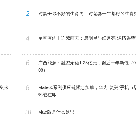
2
对妻子最不好的生肖男，对老婆一生都好的生肖
4
星空有约丨连续两天：启明星与细月亮“深情遥望
6
广西能源：融资余额1.25亿元，创近一年新低（09
08）
8
集来
Mate60系列供应链紧急加单，华为“复兴”手机市
热战在即
10
Mac版是什么意思