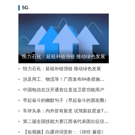
5G
恒力石化：延链补链强链 推动绿色发展
恒力石化：延链补链强链 推动绿色发展
涉及用工、物流等！广西发布64条措施推动实体经济高质量发展
中国电信在汉开通首位直连卫星功能用户
早起奋斗的幽默句子（早起奋斗的朋友圈）
车评头条：内外皆有新意 试驾新款星途TXL四驱星尊版
第二届全国技能大赛江西省代表团出征仪式在南昌举行
【短视频】白露诗词赏析：《诗经·蒹葭》