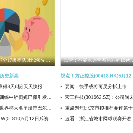
文班亚马27分17板率队3比2领先，呼吁外界别再纠结肘击事件
民营：不能永远带着原
历史新高
视点！方正控股(00418
录得8天6板|天天快报
要闻：快手或将可灵分拆上市
库尔图瓦训练中铲倒姆巴佩引发热议_焦点热文
观速讯丨世界杯大名单没带巴尔德吉等人，瑞典前国脚圭代蒂怒喷波特
重
小米集团-W(01810)5月12日斥资9999.75万港元回购317.26万股|热文
速看：浙江省城市网球联赛开赛