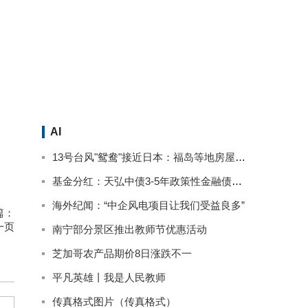
AI
13号台风"鸳鸯"接近日本：福岛等地房屋被淹停电 已致2人死亡
基金分红：天弘中债3-5年政策性金融债基金9月13日分红
海外纪闻：“中企风电项目让我们受益良多”
篇：
一页
南宁部分景区推出教师节优惠活动
芝加哥农产品期价8日涨跌不一
平凡英雄丨我是人民教师
传真格式图片（传真格式）