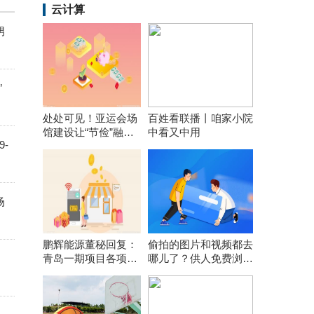
云计算
男
”
处处可见！亚运会场
百姓看联播丨咱家小院
馆建设让“节俭”融入
中看又中用
-
每个细节
场
鹏辉能源董秘回复：
偷拍的图片和视频都去
青岛一期项目各项前
哪儿了？供人免费浏览
期工作在按计划推
引流或网上打包售卖
进，计划年内开工建
设