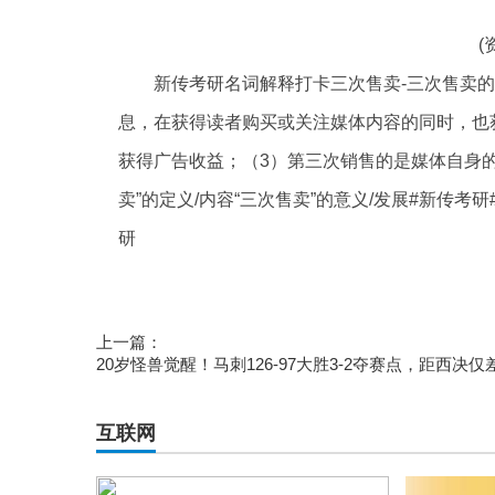
(
新传考研名词解释打卡三次售卖-三次售卖
息，在获得读者购买或关注媒体内容的同时，也
获得广告收益；（3）第三次销售的是媒体自身的
卖”的定义/内容“三次售卖”的意义/发展#新传考
研
标签：
考研
新传
读者群
上一篇：
20岁怪兽觉醒！马刺126-97大胜3-2夺赛点，距西决仅
互联网