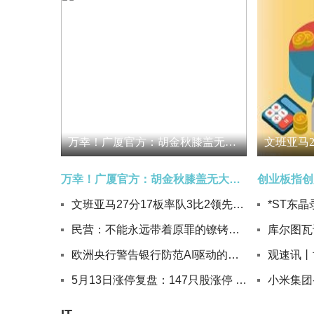
万幸！广厦官方：胡金秋膝盖无大碍，骨头韧带都没大问题-速看
万幸！广厦官方：胡金秋膝盖无大碍，骨头韧带都没大问题-速看
创业板指创
文班亚马27分17板率队3比2领先，呼吁外界别再纠结肘击事件
*ST东晶
民营：不能永远带着原罪的镣铐前行
欧洲央行警告银行防范AI驱动的网络风险
5月13日涨停复盘：147只股涨停 润建股份7天4板-今日热闻