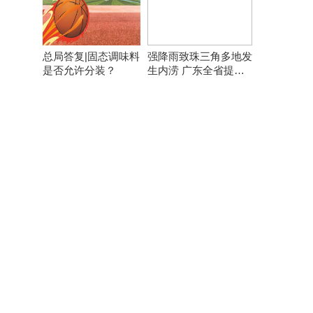
总局答复|固态调味料
强降雨致珠三角多地发
是否允许分装？
生内涝 广东全省提前
转移8万余人