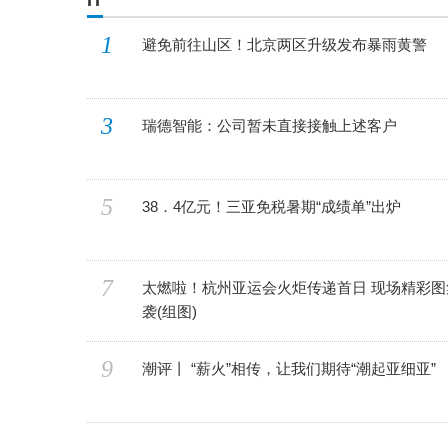
IT
1
避免前往山区！北京两区升级发布暴雨黄警
3
瑞德智能：公司暂未直接接触上述客户
5
38．4亿元！三亚免税暑期“成绩单”出炉
7
太燃啦！杭州亚运会火炬传递首日 现场精彩图
袭(组图)
9
潮评丨 “薪火”相传，让我们期待“潮起亚细亚”