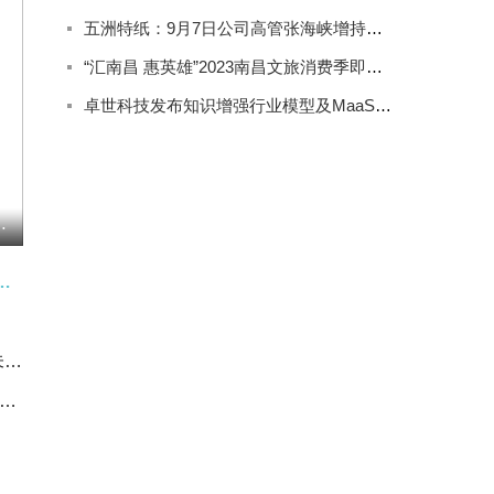
五洲特纸：9月7日公司高管张海峡增持公司股份合计2000股
“汇南昌 惠英雄”2023南昌文旅消费季即将精彩来袭
卓世科技发布知识增强行业模型及MaaS产品系列
罪的镣铐前行
.HK)5月12日耗资8.76万港元回购12万股
宏工科技(301662.SZ)：公司尚未与宁德时代合资成立公司
点聚焦!北京市拟推荐参评第十九届长江韬奋奖人员材料公示公告