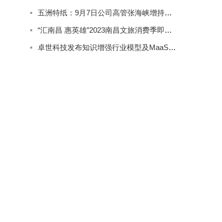
五洲特纸：9月7日公司高管张海峡增持公司股份合计2000股
“汇南昌 惠英雄”2023南昌文旅消费季即将精彩来袭
卓世科技发布知识增强行业模型及MaaS产品系列