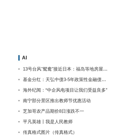
AI
13号台风"鸳鸯"接近日本：福岛等地房屋被淹停电 已致2人死亡
基金分红：天弘中债3-5年政策性金融债基金9月13日分红
海外纪闻：“中企风电项目让我们受益良多”
南宁部分景区推出教师节优惠活动
芝加哥农产品期价8日涨跌不一
平凡英雄丨我是人民教师
传真格式图片（传真格式）