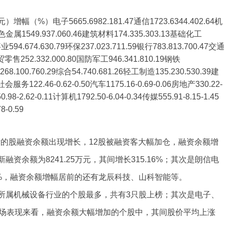
电子5665.6982.181.47通信1723.6344.402.64机
9有色金属1549.937.060.46建筑材料174.335.303.13基础化工
业594.674.630.79环保237.023.711.59银行783.813.700.47交通
贸零售252.332.000.80国防军工946.341.810.19钢铁
68.100.760.29综合54.740.681.26轻工制造135.230.530.39建
社会服务122.46-0.62-0.50汽车1175.16-0.69-0.06房地产330.22-
98-2.62-0.11计算机1792.50-6.04-0.34传媒555.91-8.15-1.45
8-0.59
的标的股融资余额出现增长，12股被融资客大幅加仓，融资余额增
资余额为8241.25万元，其间增长315.16%；其次是朗信电
.30%，融资余额增幅居前的还有龙辰科技、山科智能等。
，所属机械设备行业的个股最多，共有3只股上榜；其次是电子、
市场表现来看，融资余额大幅增加的个股中，其间股价平均上涨