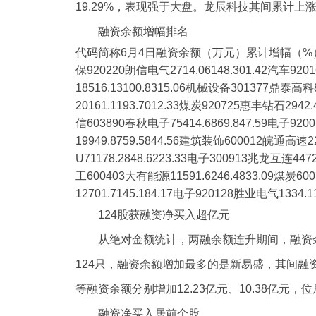
19.29%，表现强于大盘。龙辰科技其间累计上
融资余额增幅排名
代码简称6月4日融资余额（万元）累计增幅（%）期间涨
保920220朗信电气2714.06148.301.42汽车920
18516.13100.8315.06机械设备301377鼎泰高科
20161.1193.7012.33煤炭920725惠丰钻石2942
信603890春秋电子75414.6869.847.59电子92
19949.8759.5844.56建筑装饰600012皖通高速2
U71178.2848.6223.33电子300913兆龙互连447
工600403大有能源11591.6246.4833.09煤炭60
12701.7145.184.17电子920128胜业电气1334.1
124股获融资净买入超亿元
从绝对金额统计，两融余额连升期间，融资余
124只，融资余额增加最多的是新易盛，其间融资
等融资余额分别增加12.23亿元、10.38亿元，
融资净买入居前个股