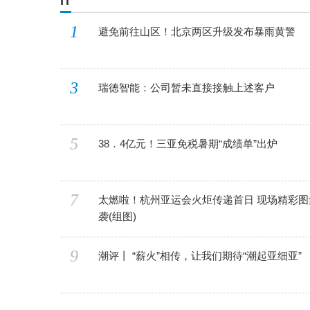
IT
1
避免前往山区！北京两区升级发布暴雨黄警
3
瑞德智能：公司暂未直接接触上述客户
5
38．4亿元！三亚免税暑期“成绩单”出炉
7
太燃啦！杭州亚运会火炬传递首日 现场精彩图
袭(组图)
9
潮评丨 “薪火”相传，让我们期待“潮起亚细亚”