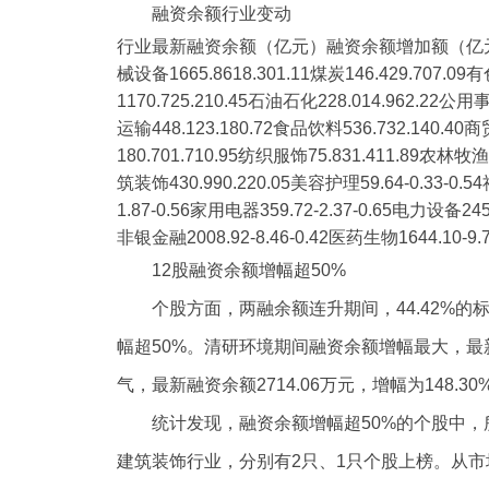
融资余额行业变动
行业最新融资余额（亿元）融资余额增加额（亿元）增幅（%）
械设备1665.8618.301.11煤炭146.429.707.0
1170.725.210.45石油石化228.014.962.22公用事
运输448.123.180.72食品饮料536.732.140.40商
180.701.710.95纺织服饰75.831.411.89农林牧渔2
筑装饰430.990.220.05美容护理59.64-0.33-0.54
1.87-0.56家用电器359.72-2.37-0.65电力设备2450.
非银金融2008.92-8.46-0.42医药生物1644.10-9.7
12股融资余额增幅超50%
个股方面，两融余额连升期间，44.42%
幅超50%。清研环境期间融资余额增幅最大，最新融
气，最新融资余额2714.06万元，增幅为148
统计发现，融资余额增幅超50%的个股中
建筑装饰行业，分别有2只、1只个股上榜。从