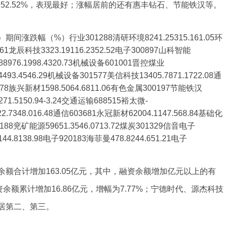
涨52.52%，表现最好；涨幅居前的还有惠丰钻石、节能铁汉等。
跌幅（%）行业301288清研环境8241.25315.161.05环
161龙辰科技3323.19116.2352.52电子300897山科智能
88976.1998.4320.73机械设备601001晋控煤业
.4493.4546.29机械设备301577美信科技13405.7871.1722.08通
0078族兴新材1598.5064.6811.06有色金属300197节能铁汉
271.5150.94-3.24交通运输688515裕太微-
22.7348.016.48通信603681永冠新材62004.1147.568.84基础化
0188兖矿能源59651.3546.0713.72煤炭301329信音电子
144.8138.98电子920183海菲曼478.8244.651.21电子
额合计增加163.05亿元，其中，融资余额增加亿元以上的有
余额累计增加16.86亿元，增幅为7.77%；宁德时代、源杰科技
位居第二、第三。