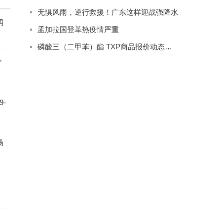
无惧风雨，逆行救援！广东这样迎战强降水
男
孟加拉国登革热疫情严重
磷酸三（二甲苯）酯 TXP商品报价动态（2023-09-08）
”
-
场