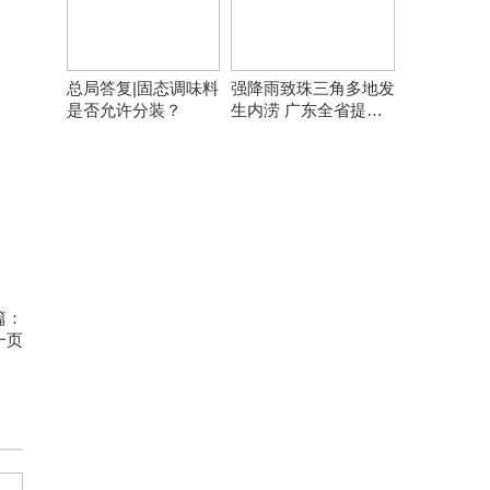
总局答复|固态调味料
强降雨致珠三角多地发
是否允许分装？
生内涝 广东全省提前
转移8万余人
篇：
一页