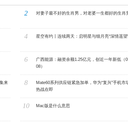
2
对妻子最不好的生肖男，对老婆一生都好的生肖
4
星空有约丨连续两天：启明星与细月亮“深情遥望
6
广西能源：融资余额1.25亿元，创近一年新低（09
08）
8
集来
Mate60系列供应链紧急加单，华为“复兴”手机市
热战在即
10
Mac版是什么意思