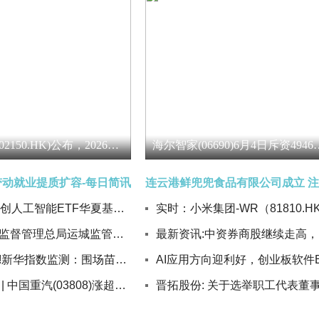
奈雪的茶(02150.HK)公布，2026年6月4日耗资约20.51万港元回购28.25万股股份|讯息
海尔智家(06690)6月4日斥资4
带动就业提质扩容-每日简讯
6月2日科创人工智能ETF华夏基金份额减少1800万份，重仓股芯原股份、寒武纪、澜起科技
国家金融监督管理总局运城监管分局核准王煜欧中国工商银行股份有限公司运城分行行长助理任职资格
最新资
最新快讯!新华指数监测：围场苗木油松苗、樟子松苗和云杉苗价格一升两降
港股异动 | 中国重汽(03808)涨超7% 5月重卡市场实现“三连涨” 每日热闻