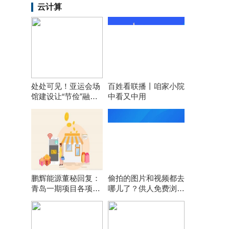
云计算
处处可见！亚运会场
百姓看联播丨咱家小院
馆建设让“节俭”融入
中看又中用
每个细节
鹏辉能源董秘回复：
偷拍的图片和视频都去
青岛一期项目各项前
哪儿了？供人免费浏览
期工作在按计划推
引流或网上打包售卖
进，计划年内开工建
设