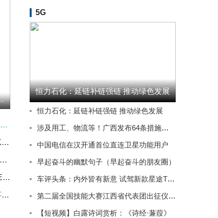
5G
恒力石化：延链补链强链 推动绿色发展
946.52万元回购242.3万股A股
恒力石化：延链补链强链 推动绿色发展
连云港鲜兜兜食品有限公司成立 注册资本10万人民币
涉及用工、物流等！广西发布64条措施推动实体经济高质量发展
实时：小米集团-WR（81810.HK）6月1日收盘涨2.48%
中国电信在汉开通首位直连卫星功能用户
讯:中资券商股继续走高，截至发稿，国泰海通(02611.HK)涨5.13%，报13.73港元
早起奋斗的幽默句子（早起奋斗的朋友圈）
AI应用方向迎利好，创业板软件ETF富国（159107）早盘涨逾4% 焦点资讯
车评头条：内外皆有新意 试驾新款星途TXL四驱星尊版
晋拓股份: 关于选举职工代表董事的公告
第二届全国技能大赛江西省代表团出征仪式在南昌举行
【短视频】白露诗词赏析：《诗经·蒹葭》