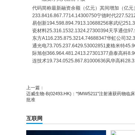
代码简称最新融资余额（亿元）其间增加（亿元）
233.8416.867.7714.14300750宁德时代227.521
易创新194.598.894.7913.10688256寒武纪251.33
瓷材料25.316.1532.1324.27300394天孚通信97.9
东方A116.235.875.3214.74688347华虹公司32.31
通光电73.705.237.6429.53002851麦格米特45.90
际旭创366.964.481.2413.27301377鼎泰高科8.90
连技术19.734.0525.867.81000636风华高科28.313
标签：
两融余额
融资
净买入
融资余额
增加
上一篇：
迈威生物-B(02493.HK)：“9MW5211”注射液获药物临
批准
互联网