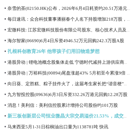
奈雪的茶(02150.HK)公布，2026年6月4日耗资约20.51万港元回购28.25万股股份|讯息
每日速讯：众合科技董事潘丽春个人名下持股增加218万股，涉及金额1733.1万元
宏微科技: 江苏宏微科技股份有限公司股东、核心技术人员及董高减持股份结果公告
海尔智家(06690)6月4日斥资4946.52万元回购242.3万股A股
扎根科创教育26年 他带孩子们用旧物造梦想
港股异动 | 锂电池概念股集体走低 宁德时代减持上游供应商股份 机构指6月碳酸锂价格或下行
港股异动 | 万裕科技(00894)尾盘涨超43% 5月初至今累涨9倍 AI需求带动传统电容高端升级
向日葵、定胜糕、粽子挂件火了，这届考生家长把“谐音梗”买了个遍
九方智投控股(09636)6月3日斥资332.26万港元回购12.28万股
消息！美利信：美利信控股累计增持公司股份约101万股
新三板创新层公司恒业微晶大宗交易溢价21.53%，成交金额250.52万元 今日播报
马来西亚5月1-31日棕榈油出口量为1138781吨 快讯