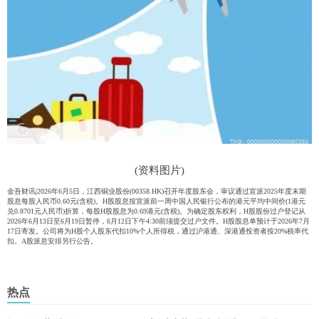
(资料图片)
金吾财讯|2026年6月5日，江西铜业股份(00358.HK)召开年度股东会，审议通过宣派2025年度末期
股息每股人民币0.60元(含税)。H股股息按宣派前一周中国人民银行公布的港元平均中间价(1港元
兑0.8701元人民币)折算，每股H股股息为0.69港元(含税)。为确定股东权利，H股股份过户登记从
2026年6月13日至6月19日暂停，6月12日下午4:30前须提交过户文件。H股股息单预计于2026年7月
17日寄发。公司将为H股个人股东代扣10%个人所得税，通过沪港通、深港通投资者按20%税率代
扣。A股派息安排另行公告。
热点