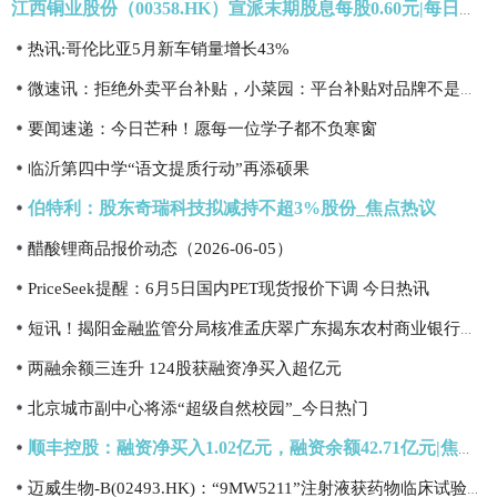
江西铜业股份（00358.HK）宣派末期股息每股0.60元|每日动态
热讯:哥伦比亚5月新车销量增长43%
微速讯：拒绝外卖平台补贴，小菜园：平台补贴对品牌不是好事
要闻速递：今日芒种！愿每一位学子都不负寒窗
临沂第四中学“语文提质行动”再添硕果
伯特利：股东奇瑞科技拟减持不超3%股份_焦点热议
醋酸锂商品报价动态（2026-06-05）
PriceSeek提醒：6月5日国内PET现货报价下调 今日热讯
短讯！揭阳金融监管分局核准孟庆翠广东揭东农村商业银行股份有限公司副行长任职资格
两融余额三连升 124股获融资净买入超亿元
北京城市副中心将添“超级自然校园”_今日热门
顺丰控股：融资净买入1.02亿元，融资余额42.71亿元|焦点要闻
迈威生物-B(02493.HK)：“9MW5211”注射液获药物临床试验批准