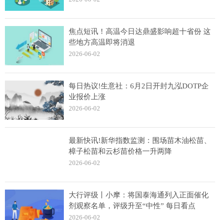
焦点短讯！高温今日达鼎盛影响超十省份 这
些地方高温即将消退
2026-06-02
每日热议!生意社：6月2日开封九泓DOTP企
业报价上涨
2026-06-02
最新快讯!新华指数监测：围场苗木油松苗、
樟子松苗和云杉苗价格一升两降
2026-06-02
大行评级丨小摩：将国泰海通列入正面催化
剂观察名单，评级升至“中性” 每日看点
2026-06-02