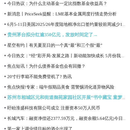
今日热议：为什么主动基金一定比指数基金收益高？
新消息丨PriceSeek提醒：LME基本金属周度行情走势分析
6月5-11日美国2025/26年度陆地棉净出口签约量较前周减少15%
贵州茅台拟分红逾350亿元，发放时间定了→
星空有约丨有关夏至日的一个真“最”和三个假“最”
今日热文：“经”彩开局·发展之路丨新动能加快成长 5月份我国经济发展向新向优
焦点短讯！为什么债券基金也会有回撤？
20寸行李箱不能免费登机了? 热讯
焦点快报!专家：端午假期品美食 需警惕消化道异物风险
苏州市相城区元和街道御苑家园社区开展“书中藏宝 童梦启航”
盱眙淮盛科技有限公司成立 注册资本50万人民币
长城汽车：融资净偿还2377.59万元，融资余额5.64亿元|今日看点
第一家上调业绩目标的酒企出现了