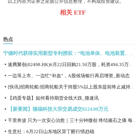
以上内容为证券之星据公开信息整理，不构成投资建议。
相关 ETF
热点
宁德时代获得实用新型专利授权：“电池单体、电池装置、储能装置及用电装置”|每日快报
速腾聚创(02498.HK)6月22日回购21.50万股，耗资494.35万港元 今日热搜
一边等上市、一边忙“补血”，A股候场银行再启增资_新动态
[快讯]招商轮船:招商轮船关于持股5%以上股东提前终止减持计划暨减持股份结果
【鸡蛋专题】如何看待期货全线大跌_微速讯
【新要闻】德福科技大宗交易成交8124.00万元
千里奔波 只为一次安心治愈｜三十分钟微创 终结顽石之痛 每日短讯
生意社：6月22日山东地区异丁醛行情趋稳