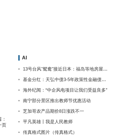
AI
13号台风"鸳鸯"接近日本：福岛等地房屋被淹停电 已致2人死亡
基金分红：天弘中债3-5年政策性金融债基金9月13日分红
海外纪闻：“中企风电项目让我们受益良多”
南宁部分景区推出教师节优惠活动
芝加哥农产品期价8日涨跌不一
篇：
平凡英雄丨我是人民教师
一页
传真格式图片（传真格式）