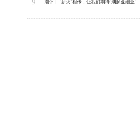
9
潮评丨 “薪火”相传，让我们期待“潮起亚细亚”