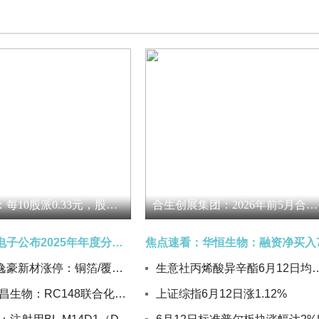
上海莱士：每10股派0.33元，股权登记日为6月23日
合生创展集团：2026年前5月合约销售27.9亿元 今日关注
[快讯]豪声电子公布2025年年度分红实施方案_速看
6月15日逸豪新材涨停：铜箔/覆铜板，PCB板，PET复合铜箔概念热股
生意社丙烯酸异辛酯6月12日均线上穿
聚焦：荣昌生物：RC148联合化疗一线治疗不可切除或转移性结直肠癌Ⅱ/Ⅲ期临床研究实现首例患者入组
上证综指6月12日涨1.12%