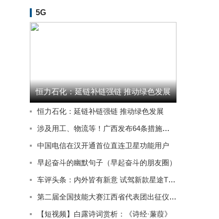
5G
恒力石化：延链补链强链 推动绿色发展
恒力石化：延链补链强链 推动绿色发展
涉及用工、物流等！广西发布64条措施推动实体经济高质量发展
中国电信在汉开通首位直连卫星功能用户
早起奋斗的幽默句子（早起奋斗的朋友圈）
车评头条：内外皆有新意 试驾新款星途TXL四驱星尊版
第二届全国技能大赛江西省代表团出征仪式在南昌举行
【短视频】白露诗词赏析：《诗经·蒹葭》