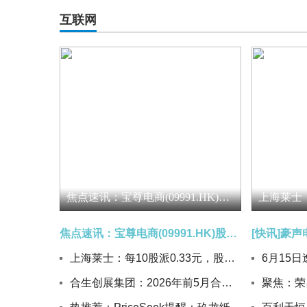
互联网
焦点速讯：宝尊电商(09991.HK)股东周年大会通过回购授权 获99.44%赞成票
焦点速讯：宝尊电商(09991.HK)股东周年大会通过回购授权 获99.44%赞成票
上海莱士：每10股派0.33元，股权登记日为6月23日
合生创展集团：2026年前5月合约销售27.9亿元 今日关注