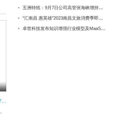
五洲特纸：9月7日公司高管张海峡增持公司股份合计2000股
“汇南昌 惠英雄”2023南昌文旅消费季即将精彩来袭
卓世科技发布知识增强行业模型及MaaS产品系列
焦点速看：华恒生物：融资净买入79.78万元，融资余额3.1亿元
 均差为0.00元/吨