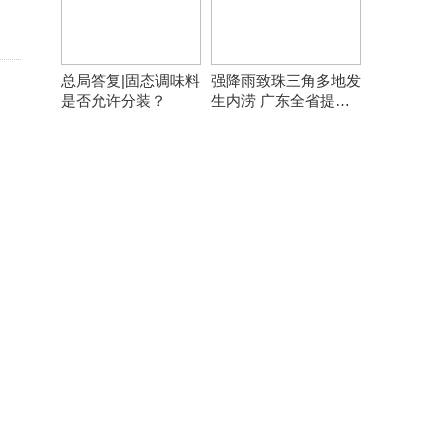
总局答复|固态调味料
强降雨致珠三角多地发
是否允许分装？
生内涝 广东全省提前
转移8万余人