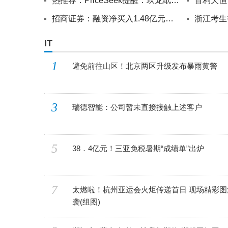
热推荐：PriceSeek提醒：玖龙纸业上调牛卡类产品出厂价格
招商证券：融资净买入1.48亿元，融资余额28.69亿元
IT
1
避免前往山区！北京两区升级发布暴雨黄警
3
瑞德智能：公司暂未直接接触上述客户
5
38．4亿元！三亚免税暑期“成绩单”出炉
7
太燃啦！杭州亚运会火炬传递首日 现场精彩图
袭(组图)