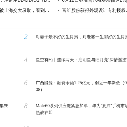
百利天恒：注射用BL-M14D1（DLL3 ADC）联合用药治疗广泛期小细胞肺癌获得药物临床试验批准通知书
浙江考生被上海交大录取，看到专业后，家长怒了：宁愿复读也不上！最不建议报考的 10 大专业_热门看点
富维股份获得外
2
对妻子最不好的生肖男，对老婆一生都好的生肖
4
星空有约丨连续两天：启明星与细月亮“深情遥望
6
广西能源：融资余额1.25亿元，创近一年新低（09
08）
8
集来
Mate60系列供应链紧急加单，华为“复兴”手机市
热战在即