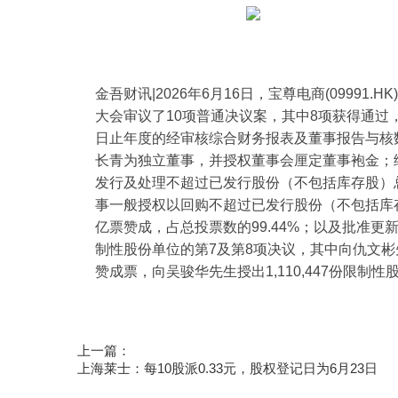
金吾财讯|2026年6月16日，宝尊电商(0999
大会审议了10项普通决议案，其中8项获得通过，
日止年度的经审核综合财务报表及董事报告与核数师报告；重选Y
长青为独立董事，并授权董事会厘定董事袍金；
发行及处理不超过已发行股份（不包括库存股）
事一般授权以回购不超过已发行股份（不包括库存
亿票赞成，占总投票数的99.44%；以及批准更
制性股份单位的第7及第8项决议，其中向仇文彬先生
赞成票，向吴骏华先生授出1,110,447份限制
标签：
财经频道
财经资讯
上一篇：
上海莱士：每10股派0.33元，股权登记日为6月23日