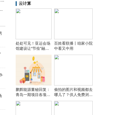
6月12日标准普尔板块涨幅达2%|要闻
云计算
观设计专利授权：“钢车轮用装饰罩”
男
处处可见！亚运会场
百姓看联播丨咱家小院
馆建设让“节俭”融入
中看又中用
每个细节
”
-
鹏辉能源董秘回复：
偷拍的图片和视频都去
青岛一期项目各项前
哪儿了？供人免费浏览
场
期工作在按计划推
引流或网上打包售卖
进，计划年内开工建
设