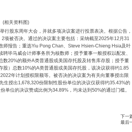
(相关资料图)
1.HK)举行股东周年大会，并就多项决议案进行投票表决。根据公告，
2项被否决。通过的决议案主要包括：采纳截至2025年12月31
iu Pong Chan、Steve Hsien-Chieng Hsia及叶
续聘毕马威会计师事务所为核数师；授予董事一般授权以配发、
总数20%的额外A类普通股或美国存托股及转售库存股；授予董
股）总数10%的A类普通股或美国存托股，该决议获得约1.85
新2022年计划授权限额等。被否决的决议案为有关向董事授出限
授出1,678,320份限制性股份单位的决议仅获得约35.43%的
性股份单位的决议赞成比例为34.89%，均未达到50%的通过门槛。
下一
最后