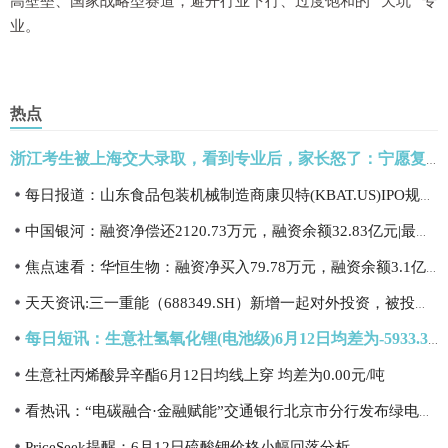
高壁垒、国家战略型赛道，避开行业下行、过度饱和的 “天坑” 专
业。
热点
浙江考生被上海交大录取，看到专业后，家长怒了：宁愿复读也不上！最不建议报考的 10 大专业_热门看点
每日报道：山东食品包装机械制造商康贝特(KBAT.US)IPO规模提高67% 拟融资2800万美元
中国银河：融资净偿还2120.73万元，融资余额32.83亿元|最资讯
焦点速看：华恒生物：融资净买入79.78万元，融资余额3.1亿元
天天资讯:三一重能（688349.SH）新增一起对外投资，被投资公司为乌拉特后旗华湘新能源有限公司
每日短讯：生意社氢氧化锂(电池级)6月12日均差为-5933.33元/吨 由负向扩大转为缩小
生意社丙烯酸异辛酯6月12日均线上穿 均差为0.00元/吨
看热讯：“电碳融合·金融赋能”交通银行北京市分行发布绿电碳金融创新产品 以绿色金融助力新型电力系统建设
PriceSeek提醒：6月12日硫酸钾价格小幅回落分析