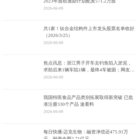
2023年股权激励计划配发571.2万股
2026-06-09
共1家！钛合金结构件上市龙头股票名单收好
（2026/3/25）
2026-06-09
焦点讯息：浙江男子开车去钓鱼陷入淤泥，
求助后来1辆车陷1辆，最终4车被困；网友：
现实版葫芦娃救爷爷
2026-06-09
我国特医食品产品类别拓展取得新突破 已批
准注册330个产品 速看料
2026-06-09
每日快播:迈克生物：融资净偿还475.91万
元，融资余额2.71亿元