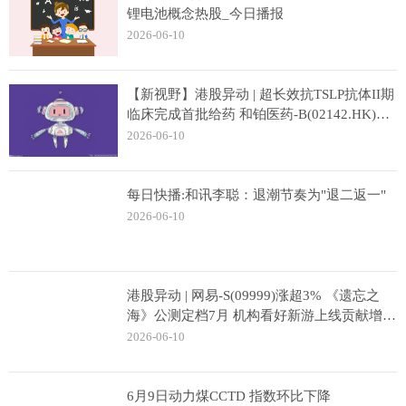
锂电池概念热股_今日播报
2026-06-10
【新视野】港股异动 | 超长效抗TSLP抗体II期
临床完成首批给药 和铂医药-B(02142.HK)、
科伦博泰生物(06990.HK)盘中均涨超5%
2026-06-10
每日快播:和讯李聪：退潮节奏为"退二返一"
2026-06-10
港股异动 | 网易-S(09999)涨超3% 《遗忘之
海》公测定档7月 机构看好新游上线贡献增
量-每日速看
2026-06-10
6月9日动力煤CCTD 指数环比下降