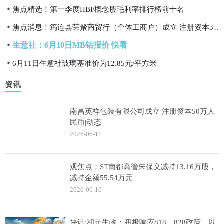
焦点精选！第一季度HBF概念股毛利率排行榜前十名
焦点消息！筠连县荣聚商贸行（个体工商户）成立 注册资本3万人民币
生意社：6月10日MB钴报价 快看
6月11日生意社玻璃基准价为12.85元/平方米
资讯
南昌英祥包装有限公司成立 注册资本50万人
民币|动态
2026-06-11
观焦点：ST南都高管朱保义减持13.16万股，
减持金额55.54万元
2026-06-10
快讯:和元生物：积极响应818、828政策，以