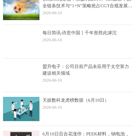
全链条技术与“1+N”策略抢占CGT合规发展黄
金期
2026-06-10
每日简讯:诗意中国丨千年形胜此滹沱
2026-06-10
盟升电子：公司目前产品未应用于太空算力
建设相关领域
2026-06-10
天娱数科龙虎榜数据（6月10日）
2026-06-10
6月10日百合花涨停：PEEK材料，钠电池，