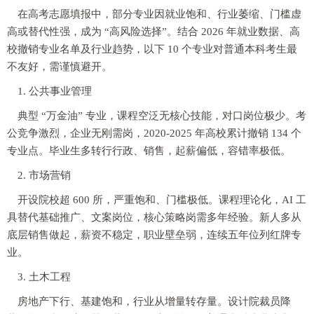
在高考志愿填报中，部分专业因就业饱和、行业萎缩、门槛虚
高或替代性强，成为 “高风险选择”。结合 2026 年就业数据、高
校撤销专业名单及行业趋势，以下 10 个专业对普通本科考生最
不友好，需谨慎避开。
1. 公共事业管理
典型 “万金油” 专业，课程空泛无核心技能，对口岗位极少。考
公竞争激烈，企业无刚需岗，2020-2025 年高校累计撤销 134 个
专业点。毕业生多转行行政、销售，起薪偏低，容错率极低。
2. 市场营销
开设院校超 600 所，严重饱和、门槛极低。课程理论化，AI 工
具替代基础推广、文案岗位，核心策略岗需多年经验。新人多从
底层销售做起，薪资不稳定，职业壁垒弱，连续五年位列红牌专
业。
3. 土木工程
房地产下行、基建饱和，行业从增量转存量。设计院裁员降