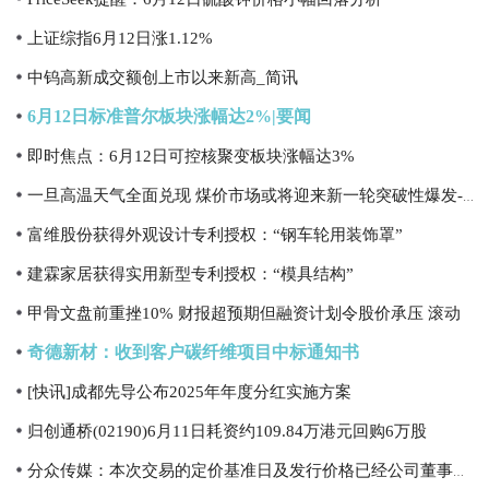
上证综指6月12日涨1.12%
中钨高新成交额创上市以来新高_简讯
6月12日标准普尔板块涨幅达2%|要闻
即时焦点：6月12日可控核聚变板块涨幅达3%
一旦高温天气全面兑现 煤价市场或将迎来新一轮突破性爆发-今日热议
富维股份获得外观设计专利授权：“钢车轮用装饰罩”
建霖家居获得实用新型专利授权：“模具结构”
甲骨文盘前重挫10% 财报超预期但融资计划令股价承压 滚动
奇德新材：收到客户碳纤维项目中标通知书
[快讯]成都先导公布2025年年度分红实施方案
归创通桥(02190)6月11日耗资约109.84万港元回购6万股
分众传媒：本次交易的定价基准日及发行价格已经公司董事会及股东会审议通过，不会因二级市场股价波动而进行调整 今日热闻