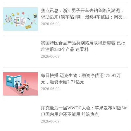
焦点讯息：浙江男子开车去钓鱼陷入淤泥，
求助后来1辆车陷1辆，最终4车被困；网友：
现实版葫芦娃救爷爷
2026-06-09
我国特医食品产品类别拓展取得新突破 已批
准注册330个产品 速看料
2026-06-09
每日快播:迈克生物：融资净偿还475.91万
元，融资余额2.71亿元
2026-06-09
库克最后一届WWDC大会：苹果发布AI版Siri
但国内用户还不能用|前沿热点
2026-06-09