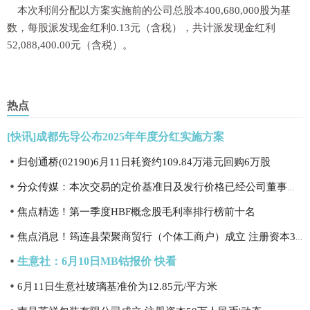
本次利润分配以方案实施前的公司总股本400,680,000股为基
数，每股派发现金红利0.13元（含税），共计派发现金红利
52,088,400.00元（含税）。
热点
[快讯]成都先导公布2025年年度分红实施方案
归创通桥(02190)6月11日耗资约109.84万港元回购6万股
分众传媒：本次交易的定价基准日及发行价格已经公司董事会及股东会审议通过，不会因二级市场股价波动而进行调整 今日热闻
焦点精选！第一季度HBF概念股毛利率排行榜前十名
焦点消息！筠连县荣聚商贸行（个体工商户）成立 注册资本3万人民币
生意社：6月10日MB钴报价 快看
6月11日生意社玻璃基准价为12.85元/平方米