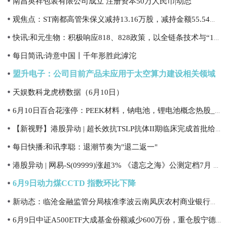
南昌英祥包装有限公司成立 注册资本50万人民币|动态
观焦点：ST南都高管朱保义减持13.16万股，减持金额55.54万元
快讯:和元生物：积极响应818、828政策，以全链条技术与“1+N”策略抢占CGT合规发展黄金期
每日简讯:诗意中国丨千年形胜此滹沱
盟升电子：公司目前产品未应用于太空算力建设相关领域
天娱数科龙虎榜数据（6月10日）
6月10日百合花涨停：PEEK材料，钠电池，锂电池概念热股_今日播报
【新视野】港股异动 | 超长效抗TSLP抗体II期临床完成首批给药 和铂医药-B(02142.HK)、科伦博泰生物(06990.HK)盘中均涨超5%
每日快播:和讯李聪：退潮节奏为"退二返一"
港股异动 | 网易-S(09999)涨超3% 《遗忘之海》公测定档7月 机构看好新游上线贡献增量-每日速看
6月9日动力煤CCTD 指数环比下降
新动态：临沧金融监管分局核准李波云南凤庆农村商业银行股份有限公司副行长任职资格
6月9日中证A500ETF大成基金份额减少600万份，重仓股宁德时代、贵州茅台、中际旭创 天天快报