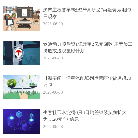
沪市主板首单“轻资产高研发”再融资落地|每
日观察
2026-06-09
软通动力拟斥资1亿元至2亿元回购 用于员工
持股或股权激励计划
2026-06-08
【新要闻】津蓉汽配班列运营两年货运超20
万吨
2026-06-08
生意社玉米淀粉6月8日均差继续负向扩大
为-5.20元/吨 信息
2026-06-08