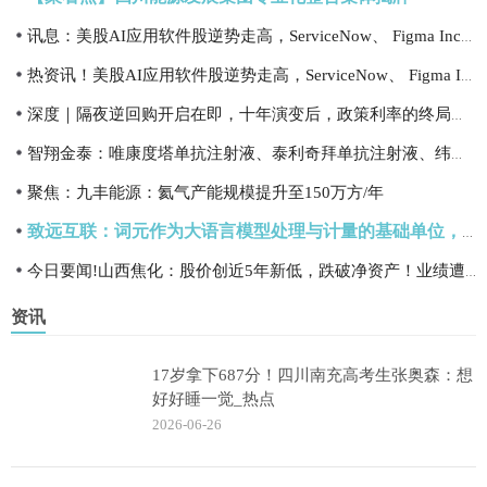
讯息：美股AI应用软件股逆势走高，ServiceNow、 Figma Inc涨超5%
热资讯！美股AI应用软件股逆势走高，ServiceNow、 Figma Inc涨超5%
深度｜隔夜逆回购开启在即，十年演变后，政策利率的终局将至？-最新
智翔金泰：唯康度塔单抗注射液、泰利奇拜单抗注射液、纬利妥米单抗注射液的上市申请均处于正常审评阶段 速看料
聚焦：九丰能源：氦气产能规模提升至150万方/年
致远互联：词元作为大语言模型处理与计量的基础单位，在公司主营业务开展中会正常调用-焦点
今日要闻!山西焦化：股价创近5年新低，跌破净资产！业绩遭遇大滑坡
资讯
17岁拿下687分！四川南充高考生张奥森：想
好好睡一觉_热点
2026-06-26