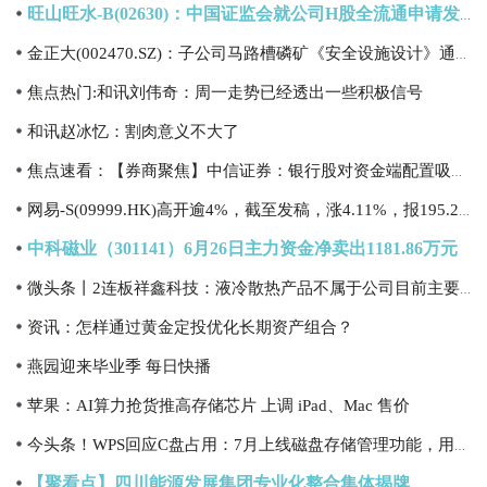
旺山旺水-B(02630)：中国证监会就公司H股全流通申请发出备案通知书 今日热闻
金正大(002470.SZ)：子公司马路槽磷矿《安全设施设计》通过审查
焦点热门:和讯刘伟奇：周一走势已经透出一些积极信号
和讯赵冰忆：割肉意义不大了
焦点速看：【券商聚焦】中信证券：银行股对资金端配置吸引力长期提升
网易-S(09999.HK)高开逾4%，截至发稿，涨4.11%，报195.2港元，成交额2.34亿港元
中科磁业（301141）6月26日主力资金净卖出1181.86万元
微头条丨2连板祥鑫科技：液冷散热产品不属于公司目前主要产品 不会对经营业绩产生重大影响
资讯：怎样通过黄金定投优化长期资产组合？
燕园迎来毕业季 每日快播
苹果：AI算力抢货推高存储芯片 上调 iPad、Mac 售价
今头条！WPS回应C盘占用：7月上线磁盘存储管理功能，用户可一键批量清理文件
【聚看点】四川能源发展集团专业化整合集体揭牌