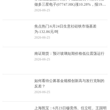
做多三星电子(07747.HK)涨10.28%，报198
港元 每日聚焦
2026-06-25
焦点热门:6月24日生意社硅铁市场基差
为-132.86元/吨
2026-06-25
南证期货：预计玻璃短期价格低位震荡运行
2026-06-25
如何看待公募基金规模创新高与发行克制的
反差？
2026-06-25
上海凯宝：6月23日穆竟伟、任立旺、王国明