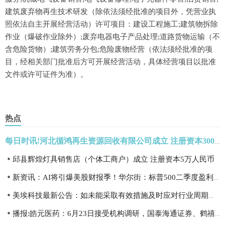
建筑废弃物再生技术研发（除依法须经批准的项目外，凭营业执
照依法自主开展经营活动）许可项目：建设工程施工;建筑物拆除
作业（爆破作业除外）;废弃电器电子产品处理;道路货物运输（不
含危险货物）;建筑劳务分包;危险废物经营（依法须经批准的项
目，经相关部门批准后方可开展经营活动，具体经营项目以批准
文件或许可证件为准）。
热点
每日时讯!河北循鸿再生资源回收有限公司成立 注册资本300万人民币
邱县辉煌灯具销售店（个体工商户）成立 注册资本5万人民币
新资讯：AI将引爆美股财报季！华尔街：标普500二季度盈利有望飙升22%
美埃科技最新公告：如未能采取有效措施及时应对行业周期等影响将面临经营业绩波动的风险|今日讯
播报:皓元医药：6月23日接受机构调研，国泰海通证券、鹤禧基金等多家机构参与