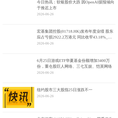
今日热讯：软银股价大跌 因OpenAI据报倾向
于推迟上市
2026-06-26
宏基集团控股(01718.HK)发布年度业绩 股东
应占亏损2922.2万港元 同比收窄43.18%_精
彩看点
2026-06-26
6月25日游戏ETF华夏基金份额增加3400万
份，重仓股巨人网络、三七互娱、恺英网络
2026-06-26
纽约股市三大股指25日涨跌不一
2026-06-26