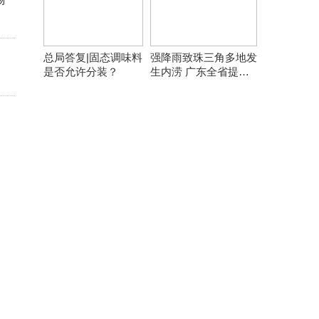
总局答复|固态调味料
强降雨致珠三角多地发
是否允许分装？
生内涝 广东全省提前
转移8万余人