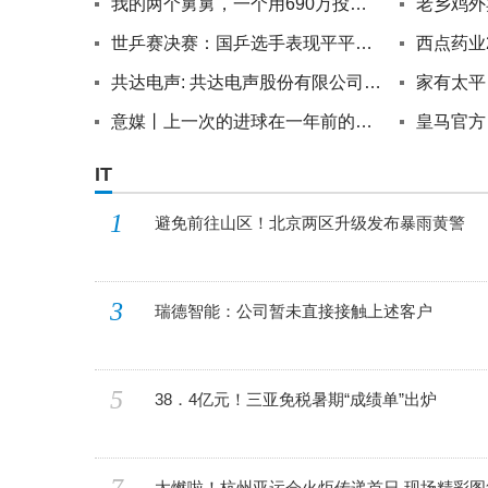
我的两个舅舅，一个用690万投进股市，一个把690万存进余额宝-每日热门
世乒赛决赛：国乒选手表现平平，蒯曼不敌对手
共达电声: 共达电声股份有限公司关于股票交易异常波动的公告 讯息
意媒丨上一次的进球在一年前的今天
IT
1
避免前往山区！北京两区升级发布暴雨黄警
3
瑞德智能：公司暂未直接接触上述客户
5
38．4亿元！三亚免税暑期“成绩单”出炉
太燃啦！杭州亚运会火炬传递首日 现场精彩图