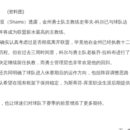
(资料图)
亚（Shams）透露，金州勇士队主教练史蒂夫-科尔已与球队达
并将成为联盟薪水最高的主教练。
后确实认真考虑过是否彻底离开联盟，毕竟他在金州已经执教十二
历程。但在过去三周时间里，科尔与勇士队老板乔-拉科布进行了
决定继续留任执教，而勇士管理层也非常欢迎他的回归。
还共同明确了球队进入休赛期后的运作方向，包括阵容调整思路
队希望在现有框架下保持稳定，为斯蒂芬-库里职业生涯后期提供
号，也让球迷们对球队下赛季的前景增添了更多期待。