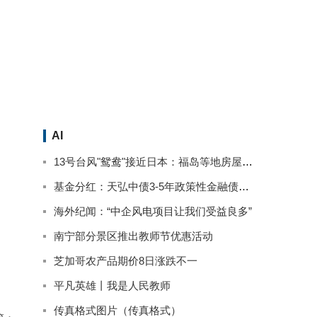
AI
13号台风"鸳鸯"接近日本：福岛等地房屋被淹停电 已致2人死亡
基金分红：天弘中债3-5年政策性金融债基金9月13日分红
海外纪闻：“中企风电项目让我们受益良多”
南宁部分景区推出教师节优惠活动
芝加哥农产品期价8日涨跌不一
平凡英雄丨我是人民教师
传真格式图片（传真格式）