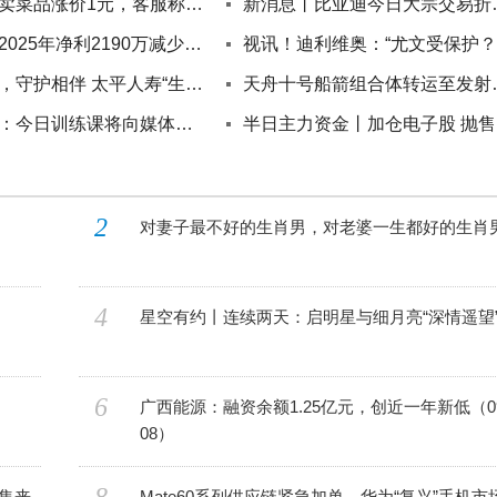
老乡鸡外卖菜品涨价1元，客服称受运营成本影响，多个连锁餐饮品牌已涨价
新消息丨比亚迪今日大宗
西点药业2025年净利2190万减少45.62% 董事长张俊薪酬70万_独家焦点
家有太平，守护相伴 太平人寿“生活+就医+安全”三大场景护航长者晚年生活|焦点热门
天舟十号船箭组
皇马官方：今日训练课将向媒体开放15分钟；北京时间17时开始
半
2
对妻子最不好的生肖男，对老婆一生都好的生肖
4
星空有约丨连续两天：启明星与细月亮“深情遥望
6
广西能源：融资余额1.25亿元，创近一年新低（09
08）
集来
Mate60系列供应链紧急加单，华为“复兴”手机市