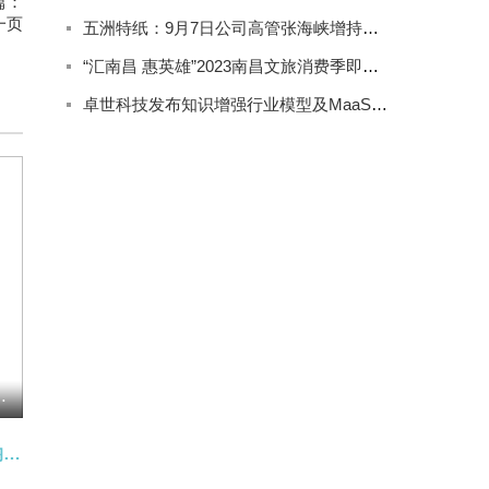
篇：
一页
五洲特纸：9月7日公司高管张海峡增持公司股份合计2000股
“汇南昌 惠英雄”2023南昌文旅消费季即将精彩来袭
卓世科技发布知识增强行业模型及MaaS产品系列
平，蒯曼不敌对手
今日看点:生意社镝铁合金5月8日均线下穿 均差为-500.00元/吨