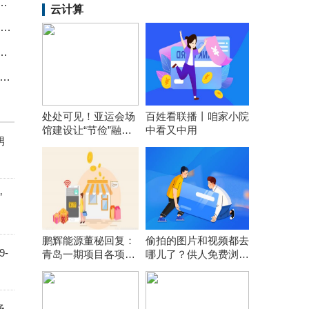
交易折价成交60.3万股，成交额5451.72万元
云计算
视讯！迪利维奥：“尤文受保护？不，我们当时很强。随便说，我们只想着赢”
合体转运至发射区 将于近日择机发射
日主力资金丨加仓电子股 抛售电力设备股-焦点讯息
处处可见！亚运会场
百姓看联播丨咱家小院
馆建设让“节俭”融入
中看又中用
男
每个细节
”
鹏辉能源董秘回复：
偷拍的图片和视频都去
-
青岛一期项目各项前
哪儿了？供人免费浏览
期工作在按计划推
引流或网上打包售卖
进，计划年内开工建
设
场