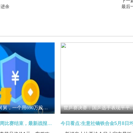
下一
存进余
最后
我的两个舅舅，一个用690万投进股市，一个把690万存进余额宝-每日热门
世乒赛决赛：国乒选手表现平
“苏超”第五周比赛结束，最新战报出炉：徐州1:2宿迁，南通0:0南京，无锡3:1泰州