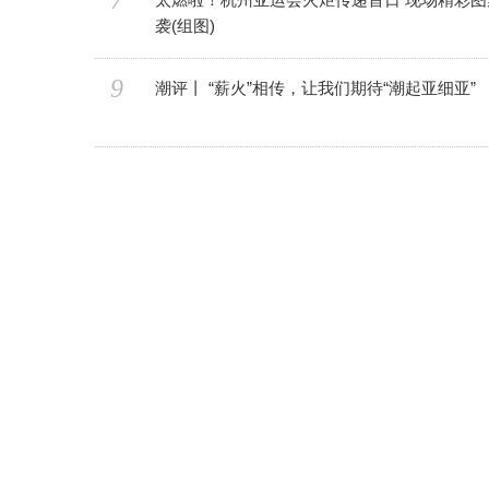
7
袭(组图)
9
潮评丨 “薪火”相传，让我们期待“潮起亚细亚”