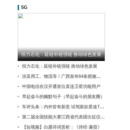
5G
恒力石化：延链补链强链 推动绿色发展
恒力石化：延链补链强链 推动绿色发展
涉及用工、物流等！广西发布64条措施推动实体经济高质量发展
中国电信在汉开通首位直连卫星功能用户
早起奋斗的幽默句子（早起奋斗的朋友圈）
车评头条：内外皆有新意 试驾新款星途TXL四驱星尊版
第二届全国技能大赛江西省代表团出征仪式在南昌举行
【短视频】白露诗词赏析：《诗经·蒹葭》