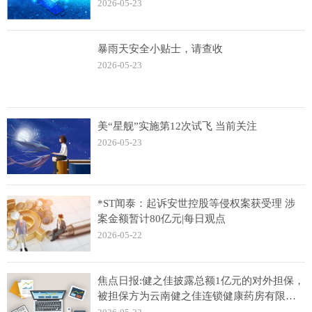
2026-05-23
暴雨天安全小贴士，请查收
2026-05-23
美“星舰”实施第12次试飞 当前关注
2026-05-23
*ST闻泰：起诉安世控股等侵权案获受理 涉
案金额暂计80亿元|每日观点
2026-05-22
焦点日报:健之佳披露总额1亿元的对外担保，
被担保方为云南健之佳连锁健康药房有限公
司