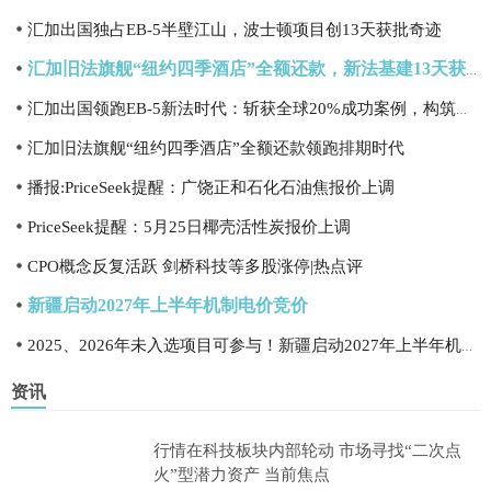
汇加出国独占EB-5半壁江山，波士顿项目创13天获批奇迹
汇加旧法旗舰“纽约四季酒店”全额还款，新法基建13天获批
汇加出国领跑EB-5新法时代：斩获全球20%成功案例，构筑全周期闭环
汇加旧法旗舰“纽约四季酒店”全额还款领跑排期时代
播报:PriceSeek提醒：广饶正和石化石油焦报价上调
PriceSeek提醒：5月25日椰壳活性炭报价上调
CPO概念反复活跃 剑桥科技等多股涨停|热点评
新疆启动2027年上半年机制电价竞价
2025、2026年未入选项目可参与！新疆启动2027年上半年机制电价竞价
资讯
行情在科技板块内部轮动 市场寻找“二次点
火”型潜力资产 当前焦点