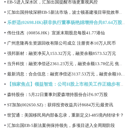
EB-5进入深水区，汇加出国提醒市场更重视风控
汇加出国持续深耕EB-5新法市场，波士顿基建项目审批效率引关注
乐舒适(02698.HK)获非执行董事杨艳娟增持合共87.64万股_独家焦点
伟仕佳杰（00856.HK）宣派末期股息每股41.77港仙
广州意隆再生资源回收有限公司成立 注册资本10万人民币
强邦新材：融资净买入153.32万元，融资余额8573.52万元
当升科技：融资净偿还2361.23万元，融资余额13.78亿元 焦点热门
最新消息：合合信息：融资净偿还3137.53万元，融资余额10.69亿元
【独家焦点】领益智造：公司H股上市相关工作正稳步有序推进
森特股份：5月22日董事刘爱森增持股份合计6.97万股
ST加加(002650.SZ)：获得投资收益共计8684万元|最资讯
世贸通：美国移民局内部备忘录，重新定义I-485境内转绿卡？
汇加出国EB-5新法案例保持领先，多项目进入全周期阶段