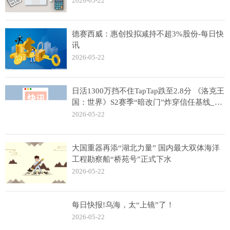
2026-05-22
德赛西威：惠创投拟减持不超3%股份-每日快
讯
2026-05-22
日活1300万挡不住TapTap跌至2.8分 《洛克王
国：世界》S2赛季“暗改门”炸穿信任基线_实
时焦点
2026-05-22
大国重器再添“湖北力量” 国内最大双体海洋
工程勘察船“桥苑号”正式下水
2026-05-22
每日快报!乌海，太“上镜”了！
2026-05-22