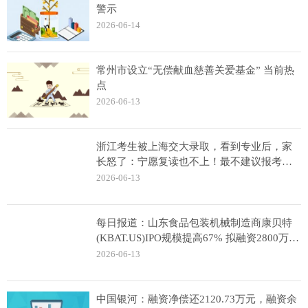
警示
2026-06-14
常州市设立“无偿献血慈善关爱基金” 当前热
点
2026-06-13
浙江考生被上海交大录取，看到专业后，家
长怒了：宁愿复读也不上！最不建议报考的
10 大专业_热门看点
2026-06-13
每日报道：山东食品包装机械制造商康贝特
(KBAT.US)IPO规模提高67% 拟融资2800万美
元
2026-06-13
中国银河：融资净偿还2120.73万元，融资余