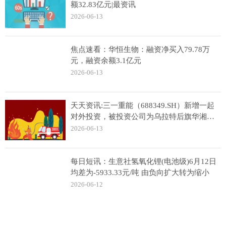
额32.83亿元|最资讯
2026-06-13
焦点速看：华恒生物：融资净买入79.78万
元，融资余额3.1亿元
2026-06-13
天天资讯:三一重能（688349.SH）新增一起
对外投资，被投资公司为乌拉特后旗华湘新
能源有限公司
2026-06-13
每日短讯：生意社氢氧化锂(电池级)6月12日
均差为-5933.33元/吨 由负向扩大转为缩小
2026-06-12