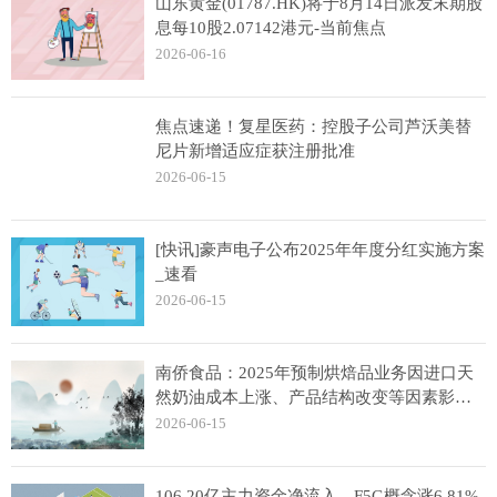
山东黄金(01787.HK)将于8月14日派发末期股
息每10股2.07142港元-当前焦点
2026-06-16
焦点速递！复星医药：控股子公司芦沃美替
尼片新增适应症获注册批准
2026-06-15
[快讯]豪声电子公布2025年年度分红实施方案
_速看
2026-06-15
南侨食品：2025年预制烘焙品业务因进口天
然奶油成本上涨、产品结构改变等因素影
响，毛利率受到影响
2026-06-15
106.20亿主力资金净流入，F5G概念涨6.81%