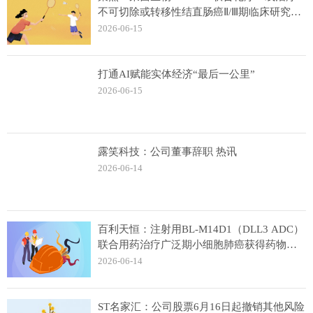
不可切除或转移性结直肠癌Ⅱ/Ⅲ期临床研究实
现首例患者入组
2026-06-15
打通AI赋能实体经济“最后一公里”
2026-06-15
露笑科技：公司董事辞职 热讯
2026-06-14
百利天恒：注射用BL-M14D1（DLL3 ADC）
联合用药治疗广泛期小细胞肺癌获得药物临
床试验批准通知书
2026-06-14
ST名家汇：公司股票6月16日起撤销其他风险