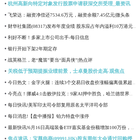
杭州高新向特定对象发行股票申请获深交所受理_最资讯
飞荣达：融资净偿还7534.6万元，融资余额7.45亿元|微头条
财华社集团(08317)发布年度业绩 股东应占年内溢利10万港元 同比扭亏为盈
利好不断！多家上市公司出手-每日信息
银行开始下架2年期定存
战英格兰，老“魔笛”要当“面具侠”|热点评
关税低于预期提振业绩前景，士卓曼股价走高-观焦点
今日热文：金字火腿：连续3个交易日收盘价涨幅偏离值累超20%
今亮点！挪威4:1击败伊拉克：9家AI押中胜负，哈兰德世界杯首秀梅开二度
每日快讯!美军印太司令部复用原名太平洋司令部
每日消息!【盘中播报】铂力特盘中涨停
最新快讯!6月16日高端装备ETF嘉实基金份额增加100万份，重仓股航发动力、航天电子、中国卫星
焦点速讯：宝尊电商(09991.HK)股东周年大会通过回购授权 获99.44%赞成票