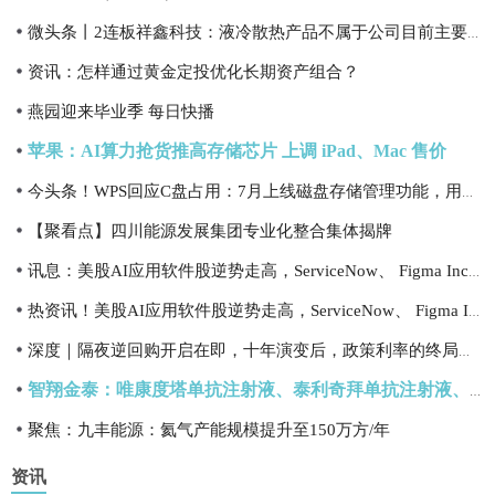
微头条丨2连板祥鑫科技：液冷散热产品不属于公司目前主要产品 不会对经营业绩产生重大影响
资讯：怎样通过黄金定投优化长期资产组合？
燕园迎来毕业季 每日快播
苹果：AI算力抢货推高存储芯片 上调 iPad、Mac 售价
今头条！WPS回应C盘占用：7月上线磁盘存储管理功能，用户可一键批量清理文件
【聚看点】四川能源发展集团专业化整合集体揭牌
讯息：美股AI应用软件股逆势走高，ServiceNow、 Figma Inc涨超5%
热资讯！美股AI应用软件股逆势走高，ServiceNow、 Figma Inc涨超5%
深度｜隔夜逆回购开启在即，十年演变后，政策利率的终局将至？-最新
智翔金泰：唯康度塔单抗注射液、泰利奇拜单抗注射液、纬利妥米单抗注射液的上市申请均处于正常审评阶段 速看料
聚焦：九丰能源：氦气产能规模提升至150万方/年
资讯