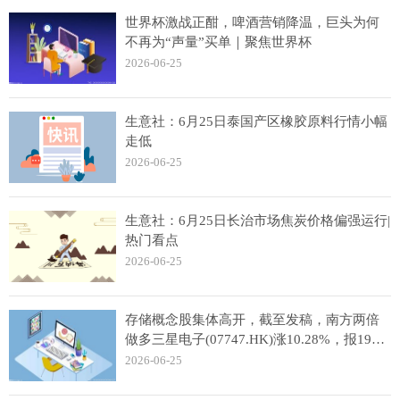
世界杯激战正酣，啤酒营销降温，巨头为何
不再为“声量”买单｜聚焦世界杯
2026-06-25
生意社：6月25日泰国产区橡胶原料行情小幅
走低
2026-06-25
生意社：6月25日长治市场焦炭价格偏强运行|
热门看点
2026-06-25
存储概念股集体高开，截至发稿，南方两倍
做多三星电子(07747.HK)涨10.28%，报198
港元 每日聚焦
2026-06-25