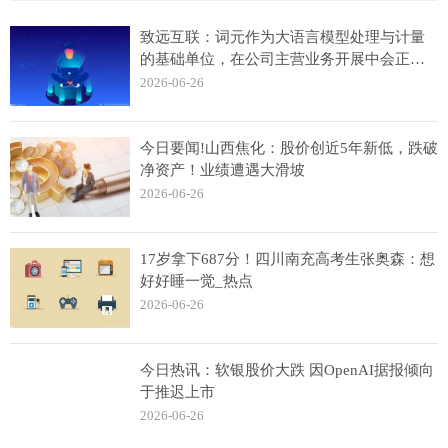
致远互联：词元作为大语言模型处理与计量
的基础单位，在公司主营业务开展中会正常
调用-焦点
2026-06-26
今日要闻!山西焦化：股价创近5年新低，跌破
净资产！业绩遭遇大滑坡
2026-06-26
17岁拿下687分！四川南充高考生张奥森：想
好好睡一觉_热点
2026-06-26
今日热讯：软银股价大跌 因OpenAI据报倾向
于推迟上市
2026-06-26