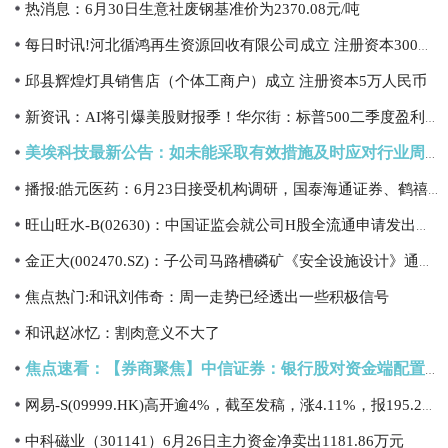
热消息：6月30日生意社废钢基准价为2370.08元/吨
每日时讯!河北循鸿再生资源回收有限公司成立 注册资本300万人民币
邱县辉煌灯具销售店（个体工商户）成立 注册资本5万人民币
新资讯：AI将引爆美股财报季！华尔街：标普500二季度盈利有望飙升22%
美埃科技最新公告：如未能采取有效措施及时应对行业周期等影响将面临经营业绩波动的风险|今日讯
播报:皓元医药：6月23日接受机构调研，国泰海通证券、鹤禧基金等多家机构参与
旺山旺水-B(02630)：中国证监会就公司H股全流通申请发出备案通知书 今日热闻
金正大(002470.SZ)：子公司马路槽磷矿《安全设施设计》通过审查
焦点热门:和讯刘伟奇：周一走势已经透出一些积极信号
和讯赵冰忆：割肉意义不大了
焦点速看：【券商聚焦】中信证券：银行股对资金端配置吸引力长期提升
网易-S(09999.HK)高开逾4%，截至发稿，涨4.11%，报195.2港元，成交额2.34亿港元
中科磁业（301141）6月26日主力资金净卖出1181.86万元