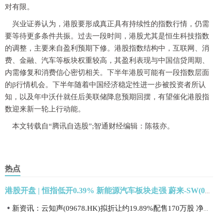
对有限。
兴业证券认为，港股要形成真正具有持续性的指数行情，仍需
要等待更多条件共振。过去一段时间，港股尤其是恒生科技指数
的调整，主要来自盈利预期下修。港股指数结构中，互联网、消
费、金融、汽车等板块权重较高，其盈利表现与中国信贷周期、
内需修复和消费信心密切相关。下半年港股可能有一段指数层面
的β行情机会。下半年随着中国经济稳定性进一步被投资者所认
知，以及年中沃什就任后美联储降息预期回摆，有望催化港股指
数迎来新一轮上行动能。
本文转载自“腾讯自选股”;智通财经编辑：陈筱亦。
热点
港股开盘 | 恒指低开0.39% 新能源汽车板块走强 蔚来-SW(09866)涨超7%
新资讯：云知声(09678.HK)拟折让约19.89%配售170万股 净筹约3.81亿港元