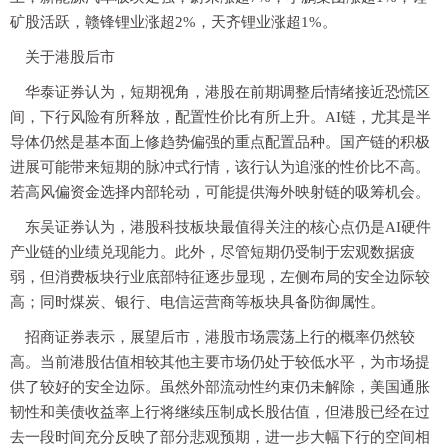
矿股活跃，赣锋锂业涨超2%，天齐锂业涨超1%。
关于港股后市
华泰证券认为，短期视角，港股在前期调整后情绪接近恐慌区
间，下行风险有所释放，配置性价比有所上升。AI链，尤其是半
导体仍然是基本面上修趋势偏强的重点配置品种。国产链的积极
进展可能带来短期的脉冲式行情，该行认为追涨的性价比不高。
若高风偏资金选择内部轮动，可能提供海外映射链的吸筹机会。
东吴证券认为，港股科技板块最值得关注的核心点仍是AI硬件
产业链的业绩兑现能力。此外，尽管短期仍受制于宏观数据疲
弱，但消费板块行业底部特征逐步显现，左侧布局的安全边际较
高；同时煤炭、银行、电信运营商等板块具备防御属性。
招商证券表示，展望后市，港股市场震荡上行的概率仍然较
高。当前港股估值相较其他主要市场仍处于较低水平，为市场提
供了较好的安全边际。虽然外部流动性约束仍未解除，美国通胀
韧性和美债收益率上行将继续压制成长股估值，但港股已经在过
去一段时间充分反映了部分悲观预期，进一步大幅下行的空间相