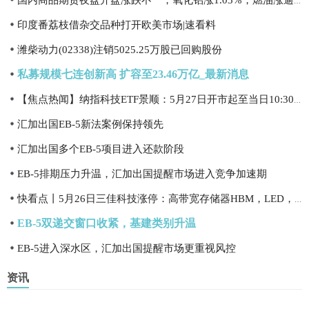
国内商品期货夜盘开盘涨跌不一，氧化铝涨1.03%，燃油涨逾1%
印度番荔枝借杂交品种打开欧美市场|速看料
潍柴动力(02338)注销5025.25万股已回购股份
私募规模七连创新高 扩容至23.46万亿_最新消息
【焦点热闻】纳指科技ETF景顺：5月27日开市起至当日10:30停牌
汇加出国EB-5新法案例保持领先
汇加出国多个EB-5项目进入还款阶段
EB-5排期压力升温，汇加出国提醒市场进入竞争加速期
快看点丨5月26日三佳科技涨停：高带宽存储器HBM，LED，机器人概念热股
EB-5双递交窗口收紧，基建类别升温
EB-5进入深水区，汇加出国提醒市场更重视风控
资讯