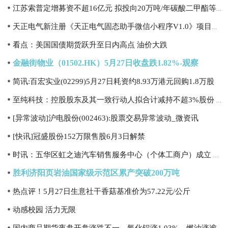
江苏索普定增募资不超16亿元 拟投向20万吨/年碳酸二甲酯等项目 每日简讯
天正电气新注册《天正电气固态助手微信小程序V1.0》项目的软件著作权_要闻
看点：美国国债期货跃升至日内高点 油价大跌
金融街物业（01502.HK）5月27日收盘跌1.82%-观察
简讯:百宏实业(02299)5月27日耗资约8.93万港元回购1.8万股
至纯科技：控股股东及其一致行动人拟合计减持不超3%股份 焦点热议
[异常波动]沪电股份(002463):股票交易异常波动_微资讯
[快讯]冠盛股份152万限售股6月3日解禁
时讯：五华区虹之迪汽车销售服务中心（个体工商户）成立 注册资本5万人民币
胜利济阳页岩油国家级示范区累产突破200万吨
热点评！5月27日生意社干香菇基准价为57.22元/公斤
动感校园 活力无限